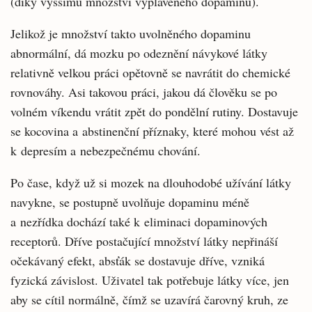
(díky vyššímu množství vyplaveného dopaminu).
Jelikož je množství takto uvolněného dopaminu
abnormální, dá mozku po odeznění návykové látky
relativně velkou práci opětovně se navrátit do chemické
rovnováhy. Asi takovou práci, jakou dá člověku se po
volném víkendu vrátit zpět do pondělní rutiny. Dostavuje
se kocovina a abstinenční příznaky, které mohou vést až
k depresím a nebezpečnému chování.
Po čase, když už si mozek na dlouhodobé užívání látky
navykne, se postupně uvolňuje dopaminu méně
a nezřídka dochází také k eliminaci dopaminových
receptorů. Dříve postačující množství látky nepřináší
očekávaný efekt, absťák se dostavuje dříve, vzniká
fyzická závislost. Uživatel tak potřebuje látky více, jen
aby se cítil normálně, čímž se uzavírá čarovný kruh, ze