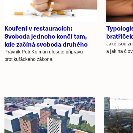
Kouření v restauracích:
Typologie
Svoboda jednoho končí tam,
bratříček
kde začíná svoboda druhého
Jaké jsou zn
a jak na člo
Právník Petr Kolman glosuje přípravu
protikuřáckého zákona.
Hlavní
novinky