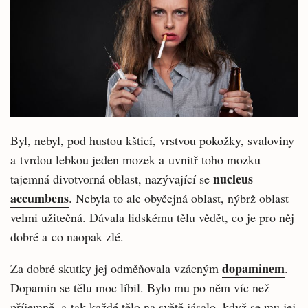
Byl, nebyl, pod hustou kšticí, vrstvou pokožky, svaloviny
a tvrdou lebkou jeden mozek a uvnitř toho mozku
nucleus
tajemná divotvorná oblast, nazývající se
accumbens
. Nebyla to ale obyčejná oblast, nýbrž oblast
velmi užitečná. Dávala lidskému tělu vědět, co je pro něj
dobré a co naopak zlé.
dopaminem
Za dobré skutky jej odměňovala vzácným
.
Dopamin se tělu moc líbil. Bylo mu po něm víc než
příjemně, a tak každé tělo na světě jásalo, když se mu jej