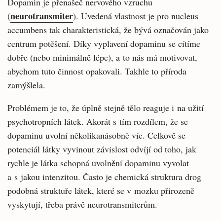
Dopamin je přenašeč nervového vzruchu
neurotransmiter
(
). Uvedená vlastnost je pro nucleus
accumbens tak charakteristická, že bývá označován jako
centrum potěšení. Díky vyplavení dopaminu se cítíme
dobře (nebo minimálně lépe), a to nás má motivovat,
abychom tuto činnost opakovali. Takhle to příroda
zamýšlela.
Problémem je to, že úplně stejně tělo reaguje i na užití
psychotropních látek. Akorát s tím rozdílem, že se
dopaminu uvolní několikanásobně víc. Celkově se
potenciál látky vyvinout závislost odvíjí od toho, jak
rychle je látka schopná uvolnění dopaminu vyvolat
a s jakou intenzitou. Často je chemická struktura drog
podobná struktuře látek, které se v mozku přirozeně
vyskytují, třeba právě neurotransmiterům.