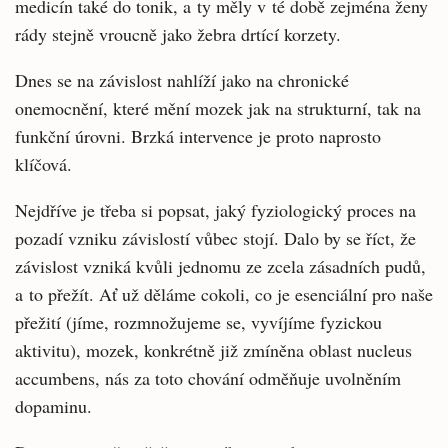
medicín také do tonik, a ty měly v té době zejména ženy
rády stejně vroucně jako žebra drtící korzety.
Dnes se na závislost nahlíží jako na chronické
onemocnění, které mění mozek jak na strukturní, tak na
funkční úrovni. Brzká intervence je proto naprosto
klíčová.
Nejdříve je třeba si popsat, jaký fyziologický proces na
pozadí vzniku závislostí vůbec stojí. Dalo by se říct, že
závislost vzniká kvůli jednomu ze zcela zásadních pudů,
a to přežít. Ať už děláme cokoli, co je esenciální pro naše
přežití (jíme, rozmnožujeme se, vyvíjíme fyzickou
aktivitu), mozek, konkrétně již zmíněna oblast nucleus
accumbens, nás za toto chování odměňuje uvolněním
dopaminu.