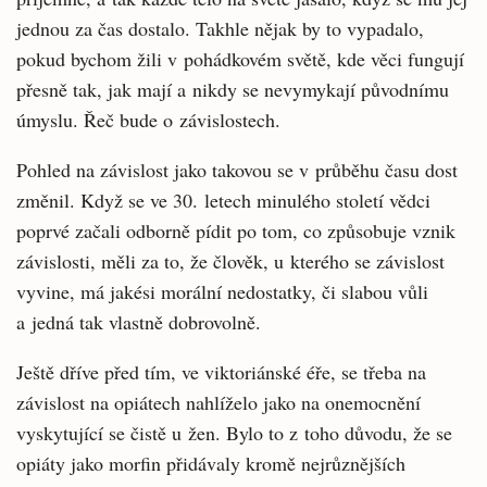
jednou za čas dostalo. Takhle nějak by to vypadalo,
pokud bychom žili v pohádkovém světě, kde věci fungují
přesně tak, jak mají a nikdy se nevymykají původnímu
úmyslu. Řeč bude o závislostech.
Pohled na závislost jako takovou se v průběhu času dost
změnil. Když se ve 30. letech minulého století vědci
poprvé začali odborně pídit po tom, co způsobuje vznik
závislosti, měli za to, že člověk, u kterého se závislost
vyvine, má jakési morální nedostatky, či slabou vůli
a jedná tak vlastně dobrovolně.
Ještě dříve před tím, ve viktoriánské éře, se třeba na
závislost na opiátech nahlíželo jako na onemocnění
vyskytující se čistě u žen. Bylo to z toho důvodu, že se
opiáty jako morfin přidávaly kromě nejrůznějších