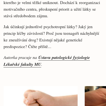
kterého je velmi těžké uniknout. Dochází k reorganizaci
motivačního centra, přeskupení priorit a užití látky se
stává středobodem zájmu.
Jak účinkují jednotlivé psychotropní látky? Jaký jen
princip léčby závislostí? Proč jsou teenageři náchylnější
ke zneužívání drog? Existují nějaké genetické
predispozice? Čtěte příště...
Autorka pracuje na
Ústavu patologické fyziologie
Lékařské fakulty MU
.
Související
články