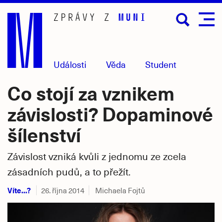
Přejít
na
hlavní
obsah
Události
Věda
Student
Co stojí za vznikem
závislosti? Dopaminové
šílenství
Závislost vzniká kvůli z jednomu ze zcela
zásadních pudů, a to přežít.
Víte...?
26. října 2014
Michaela Fojtů