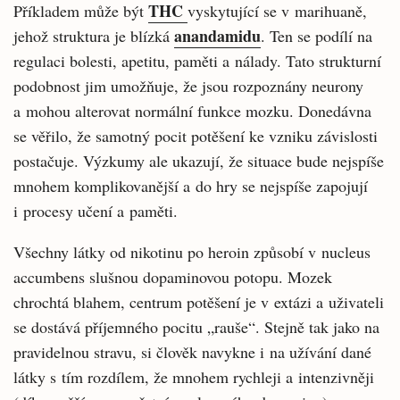
THC
Příkladem může být
vyskytující se v marihuaně,
anandamidu
jehož struktura je blízká
. Ten se podílí na
regulaci bolesti, apetitu, paměti a nálady. Tato strukturní
podobnost jim umožňuje, že jsou rozpoznány neurony
a mohou alterovat normální funkce mozku. Donedávna
se věřilo, že samotný pocit potěšení ke vzniku závislosti
postačuje. Výzkumy ale ukazují, že situace bude nejspíše
mnohem komplikovanější a do hry se nejspíše zapojují
i procesy učení a paměti.
Všechny látky od nikotinu po heroin způsobí v nucleus
accumbens slušnou dopaminovou potopu. Mozek
chrochtá blahem, centrum potěšení je v extázi a uživateli
se dostává příjemného pocitu „rauše“. Stejně tak jako na
pravidelnou stravu, si člověk navykne i na užívání dané
látky s tím rozdílem, že mnohem rychleji a intenzivněji