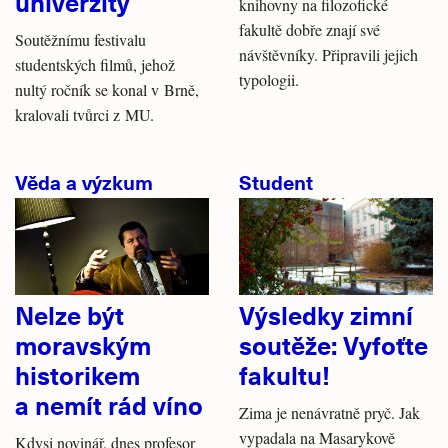
univerzity
knihovny na filozofické
fakultě dobře znají své
Soutěžnímu festivalu
návštěvníky. Připravili jejich
studentských filmů, jehož
typologii.
nultý ročník se konal v Brně,
kralovali tvůrci z MU.
Věda a výzkum
Student
Nelze být
Výsledky zimní
moravským
soutěže: Vyfoťte
historikem
fakultu!
a nemít rád víno
Zima je nenávratně pryč. Jak
vypadala na Masarykově
Kdysi novinář, dnes profesor