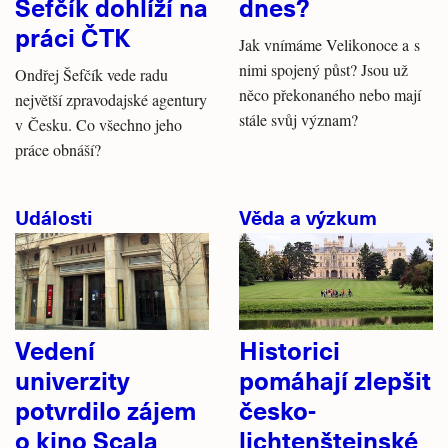
Šefčík dohlíží na
dnes?
práci ČTK
Jak vnímáme Velikonoce a s
nimi spojený půst? Jsou už
Ondřej Šefčík vede radu
něco překonaného nebo mají
největší zpravodajské agentury
stále svůj význam?
v Česku. Co všechno jeho
práce obnáší?
Události
Věda a výzkum
Vedení
Historici
univerzity
pomáhají zlepšit
potvrdilo zájem
česko-
o kino Scala
lichtenštejnské