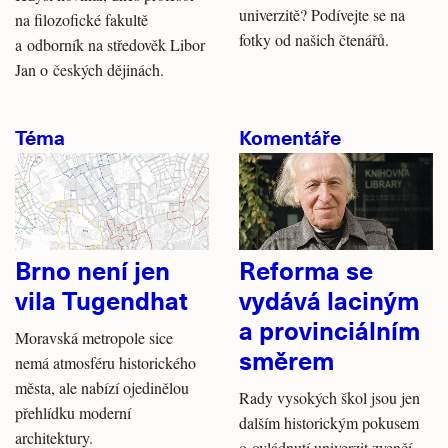
univerzitě? Podívejte se na
na filozofické fakultě
fotky od našich čtenářů.
a odborník na středověk Libor
Jan o českých dějinách.
Téma
Komentáře
Brno není jen
Reforma se
vila Tugendhat
vydává laciným
a provinciálním
Moravská metropole sice
směrem
nemá atmosféru historického
města, ale nabízí ojedinělou
Rady vysokých škol jsou jen
přehlídku moderní
dalším historickým pokusem
architektury.
o ovládnutí univerzit zvenčí,