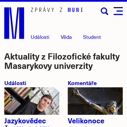
Přejít
na
hlavní
obsah
Události
Věda
Student
Aktuality z Filozofické fakulty
Masarykovy univerzity
Události
Komentáře
Jazykovědec
Velikonoce