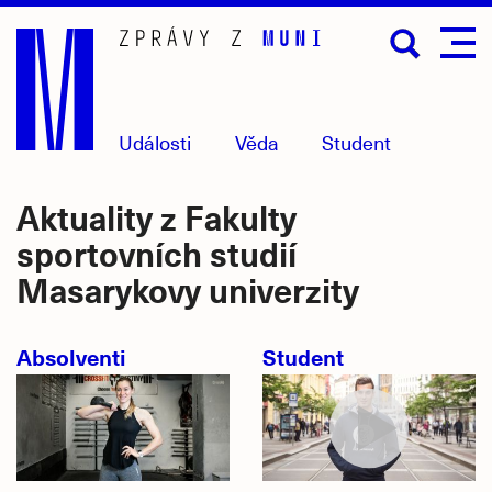
Přejít
na
hlavní
obsah
Události
Věda
Student
Aktuality z Fakulty
sportovních studií
Masarykovy univerzity
Absolventi
Student