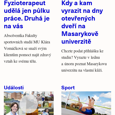
Fyzioterapeut
Kdy a kam
udělá jen půlku
vyrazit na dny
práce. Druhá je
otevřených
na vás
dveří na
Masarykově
Absolventka Fakulty
univerzitě
sportovních studií MU Klára
Vomáčková se snaží svým
Chcete podat přihlášku ke
klientům pomoct najít zdravý
studiu? Vyrazte v lednu
vztah ke svému tělu.
a únoru poznat Masarykovu
univerzitu na vlastní kůži.
Události
Sport