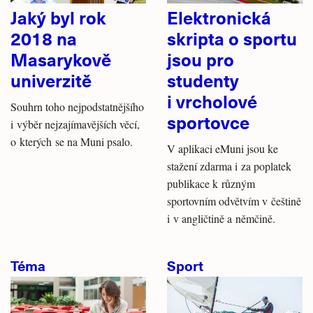
Jaký byl rok
Elektronická
2018 na
skripta o sportu
Masarykově
jsou pro
univerzitě
studenty
i vrcholové
Souhrn toho nejpodstatnějšího
sportovce
i výběr nejzajímavějších věcí,
o kterých se na Muni psalo.
V aplikaci eMuni jsou ke
stažení zdarma i za poplatek
publikace k různým
sportovním odvětvím v češtině
i v angličtině a němčině.
Téma
Sport