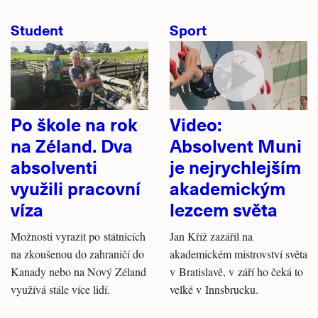
Student
Sport
Po škole na rok
Video:
na Zéland. Dva
Absolvent Muni
absolventi
je nejrychlejším
využili pracovní
akademickým
víza
lezcem světa
Možnosti vyrazit po státnicích
Jan Kříž zazářil na
na zkoušenou do zahraničí do
akademickém mistrovství světa
Kanady nebo na Nový Zéland
v Bratislavě, v září ho čeká to
využívá stále více lidí.
velké v Innsbrucku.