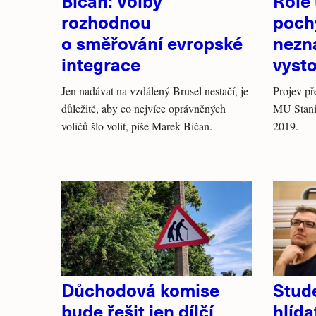
Bičan: Volby
Role 
rozhodnou
pochy
o směřování evropské
nezn
integrace
vysto
Jen nadávat na vzdálený Brusel nestačí, je
Projev p
důležité, aby co nejvíce oprávněných
MU Stani
voličů šlo volit, píše Marek Bičan.
2019.
Důchodová komise
Stud
bude řešit jen dílčí
hlída