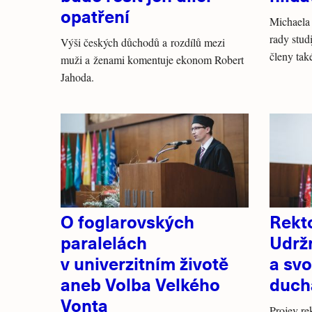
opatření
Michaela
rady stud
Výši českých důchodů a rozdílů mezi
členy tak
muži a ženami komentuje ekonom Robert
Jahoda.
O foglarovských
Rekt
paralelách
Udrž
v univerzitním životě
a sv
aneb Volba Velkého
duch
Vonta
Projev re