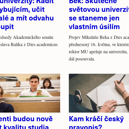
univerzity: Radit
Bek: Skutečně
bujícím, učit
světovou univerzi
alé a mít odvahu
se staneme jen
upit
vlastním úsilím
ředsedy Akademického senátu
Projev Mikuláše Beka z Dies ac
slava Balíka z Dies academicus
přednesený 16. května, ve kterém
rektor MU apeluje na univerzitu,
dál posouvala.
enti budou nově
Kam kráčí český
t kvalitu studia
pravopis?