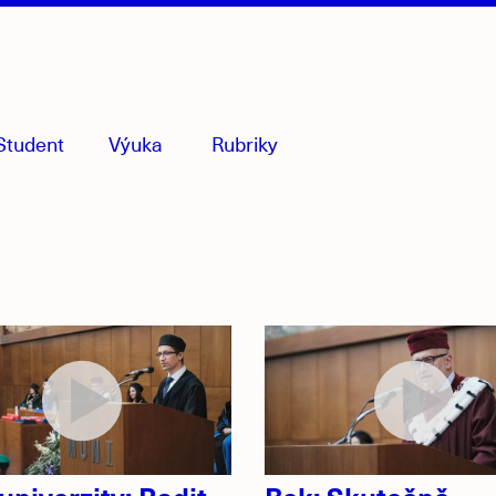
Student
Výuka
Rubriky
menu
sbaleno