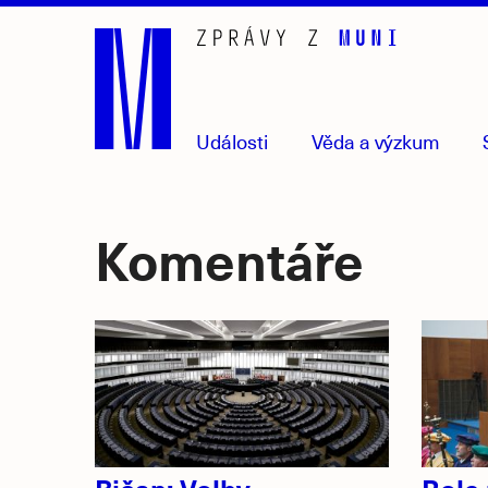
Přejít
na
hlavní
obsah
Události
Věda
a výzkum
Komentáře