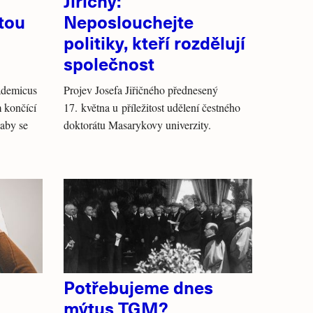
Jiřičný:
tou
Neposlouchejte
politiky, kteří rozdělují
společnost
ademicus
Projev Josefa Jiřičného přednesený
 končící
17. května u příležitost udělení čestného
 aby se
doktorátu Masarykovy univerzity.
Potřebujeme dnes
mýtus TGM?