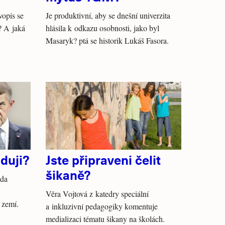
vopis se
Je produktivní, aby se dnešní univerzita
? A jaká
hlásila k odkazu osobnosti, jako byl
Masaryk? ptá se historik Lukáš Fasora.
oduji?
Jste připraveni čelit
šikaně?
ada
Věra Vojtová z katedry speciální
 zemí.
a inkluzivní pedagogiky komentuje
medializaci tématu šikany na školách.