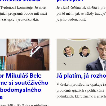
 Tvrdoňová komentuje, že nové
Je vážně čeština tak složitá a pra
ijních programů budou mít mezi
pořád mění, jak se někdy traduje
é zástupce vysokoškoláků.
je jeho budoucnost?
or Mikuláš Bek:
Já platím, já rozh
me si soutěživého
V českém prostředí se opakuje ř
obodomyslného
problémů spjatých s politickými
a
podnikateli, které známe z jiných
ktora Mikuláše Beka u příležitosti