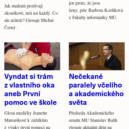
jen proto, že jsou
Jak studenti prožívají
ženy, píše Barbora Kozlíková
zkouškové, tuší asi každý. Co
z Fakulty informatiky MU.
ale učitelé? Glosuje Michal
Černý.
Vyndat si trám
Nečekané
z vlastního oka
paralely včelího
aneb První
a akademického
pomoc ve škole
světa
Glosa medičky Jeanette
Předseda Akademického
Matouškové k zážitkům
senátu MU Stanislav Balík
z výuky první pomoci na
glosuje aktuální dění na