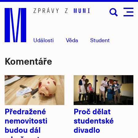
Přejít
na
hlavní
obsah
Události
Věda
Student
Komentáře
Předražené
Proč dělat
nemovitosti
studentské
budou dál
divadlo