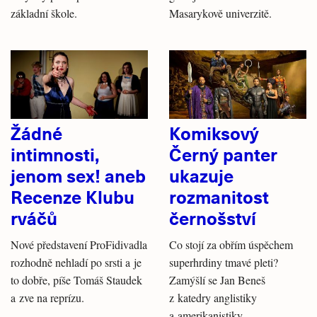
základní škole.
Masarykově univerzitě.
Žádné
Komiksový
intimnosti,
Černý panter
jenom sex! aneb
ukazuje
Recenze Klubu
rozmanitost
rváčů
černošství
Nové představení ProFidivadla
Co stojí za obřím úspěchem
rozhodně nehladí po srsti a je
superhrdiny tmavé pleti?
to dobře, píše Tomáš Staudek
Zamýšlí se Jan Beneš
a zve na reprízu.
z katedry anglistiky
a amerikanistiky.