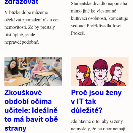
zdražovat
Studentské divadlo napomáhá
mimo jiné ke všestranné
V blízké době můžeme
kultivaci osobnosti, komentuje
očekávat zpomalení růstu cen
vedoucí ProFIdivadla Josef
nemovitostí. Že by přestaly
Prokeš.
růst úplně, je ale
nepravděpodobné.
Zkouškové
Proč jsou ženy
období očima
v IT tak
učitele: Ideálně
důležité?
to má bavit obě
Jde hlavně o to, aby si ženy
strany
nemyslely, že na obor nemají