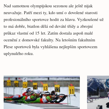
Nad samotnou olympijskou sezonou ale ještě nijak
neuvažuje. Patří mezi ty, kdo umí o dovolené starosti
profesionálního sportovce hodit za hlavu. Vyzkoušené už
to má dobře, biatlon dělá od deváté třídy a zbrojní
průkaz vlastní od 15 let. Zatím dostala aspoň malé
ocenění z domovské fakulty. Na letošním fakultním
Plese sportovců byla vyhlášena nejlepším sportovcem
uplynulého roku.
Související
články