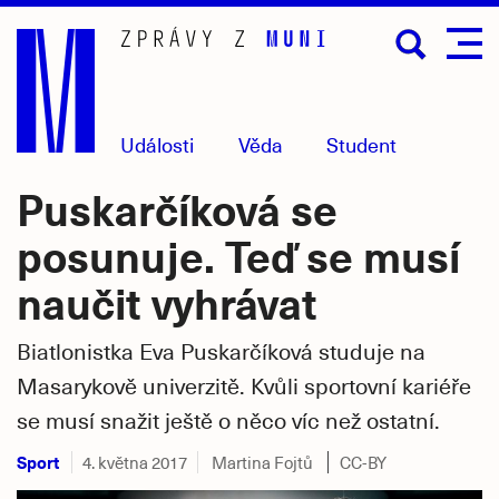
Přejít
na
hlavní
obsah
Události
Věda
Student
Puskarčíková se
posunuje. Teď se musí
naučit vyhrávat
Biatlonistka Eva Puskarčíková studuje na
Masarykově univerzitě. Kvůli sportovní kariéře
se musí snažit ještě o něco víc než ostatní.
Sport
4. května 2017
Martina Fojtů
CC-BY