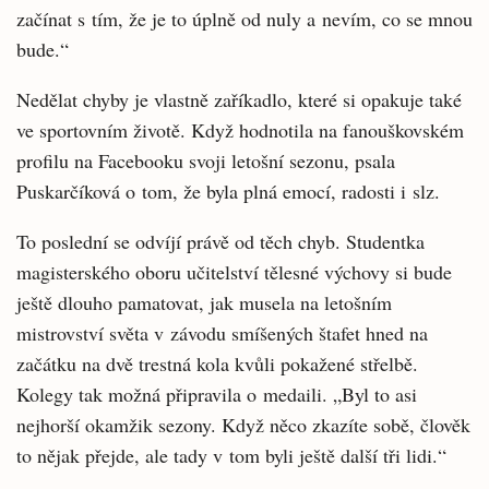
začínat s tím, že je to úplně od nuly a nevím, co se mnou
bude.“
Nedělat chyby je vlastně zaříkadlo, které si opakuje také
ve sportovním životě. Když hodnotila na fanouškovském
profilu na Facebooku svoji letošní sezonu, psala
Puskarčíková o tom, že byla plná emocí, radosti i slz.
To poslední se odvíjí právě od těch chyb. Studentka
magisterského oboru učitelství tělesné výchovy si bude
ještě dlouho pamatovat, jak musela na letošním
mistrovství světa v závodu smíšených štafet hned na
začátku na dvě trestná kola kvůli pokažené střelbě.
Kolegy tak možná připravila o medaili. „Byl to asi
nejhorší okamžik sezony. Když něco zkazíte sobě, člověk
to nějak přejde, ale tady v tom byli ještě další tři lidi.“