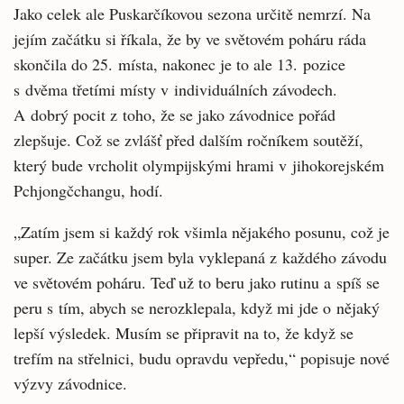
Jako celek ale Puskarčíkovou sezona určitě nemrzí. Na
jejím začátku si říkala, že by ve světovém poháru ráda
skončila do 25. místa, nakonec je to ale 13. pozice
s dvěma třetími místy v individuálních závodech.
A dobrý pocit z toho, že se jako závodnice pořád
zlepšuje. Což se zvlášť před dalším ročníkem soutěží,
který bude vrcholit olympijskými hrami v jihokorejském
Pchjongčchangu, hodí.
„Zatím jsem si každý rok všimla nějakého posunu, což je
super. Ze začátku jsem byla vyklepaná z každého závodu
ve světovém poháru. Teď už to beru jako rutinu a spíš se
peru s tím, abych se nerozklepala, když mi jde o nějaký
lepší výsledek. Musím se připravit na to, že když se
trefím na střelnici, budu opravdu vepředu,“ popisuje nové
výzvy závodnice.