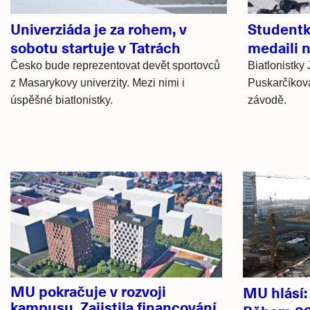
Univerziáda je za rohem, v
Studentk
sobotu startuje v Tatrách
medaili 
Česko bude reprezentovat devět sportovců
Biatlonistky
z Masarykovy univerzity. Mezi nimi i
Puskarčíková
úspěšné biatlonistky.
závodě.
Hlavní
novinky
MU pokračuje v rozvoji
MU hlásí
kampusu. Zajistila financování