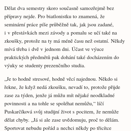
Dělat dva semestry skoro současně samozřejmě bez
přípravy nejde. Pro biatlonistku to znamená, že
seminární práce píše průběžně tak, jak jsou zadané,
i v přestávkách mezi závody a pomalu se učí také na
zkoušky, protože na ty má méně času než ostatní. Někdy
mívá třeba i dvě v jednom dni. Účast ve výuce
praktických předmětů pak dohání také docházením do
výuky se studenty prezenčního studia.
„Je to hodně stresové, hodně věcí najednou. Někdo si
řekne, že když nedá zkoušku, nevadí to, protože přijde
zase za týden, jenže já můžu mít nějaké neodkladné
povinnosti a na tohle se spoléhat nemůžu,“ líčí
Puskarčíková svůj studijní život s pocitem, že nemůže
dělat chyby. „Já si ale zase uvědomuju, proč to dělám.
Sportovat nebudu pořád a nechci někdy po třicítce