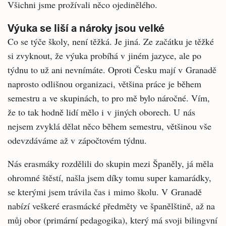
Všichni jsme prožívali něco ojedinělého.
Výuka se liší a nároky jsou velké
Co se týče školy, není těžká. Je jiná. Ze začátku je těžké
si zvyknout, že výuka probíhá v jiném jazyce, ale po
týdnu to už ani nevnímáte. Oproti Česku mají v Granadě
naprosto odlišnou organizaci, většina práce je během
semestru a ve skupinách, to pro mě bylo náročné. Vím,
že to tak hodně lidí mělo i v jiných oborech. U nás
nejsem zvyklá dělat něco během semestru, většinou vše
odevzdáváme až v zápočtovém týdnu.
Nás erasmáky rozdělili do skupin mezi Španěly, já měla
ohromné štěstí, našla jsem díky tomu super kamarádky,
se kterými jsem trávila čas i mimo školu. V Granadě
nabízí veškeré erasmácké předměty ve španělštině, až na
můj obor (primární pedagogika), který má svoji bilingvní