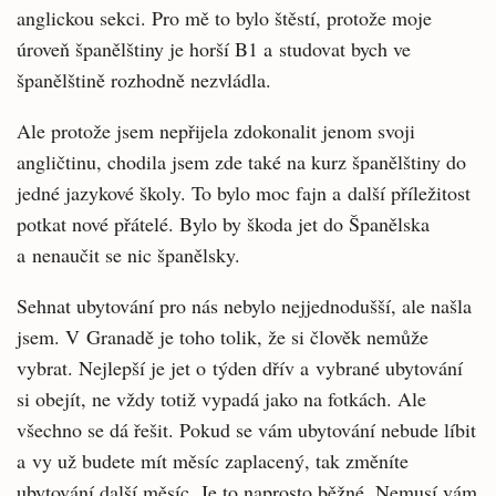
anglickou sekci. Pro mě to bylo štěstí, protože moje
úroveň španělštiny je horší B1 a studovat bych ve
španělštině rozhodně nezvládla.
Ale protože jsem nepřijela zdokonalit jenom svoji
angličtinu, chodila jsem zde také na kurz španělštiny do
jedné jazykové školy. To bylo moc fajn a další příležitost
potkat nové přátelé. Bylo by škoda jet do Španělska
a nenaučit se nic španělsky.
Sehnat ubytování pro nás nebylo nejjednodušší, ale našla
jsem. V Granadě je toho tolik, že si člověk nemůže
vybrat. Nejlepší je jet o týden dřív a vybrané ubytování
si obejít, ne vždy totiž vypadá jako na fotkách. Ale
všechno se dá řešit. Pokud se vám ubytování nebude líbit
a vy už budete mít měsíc zaplacený, tak změníte
ubytování další měsíc. Je to naprosto běžné. Nemusí vám