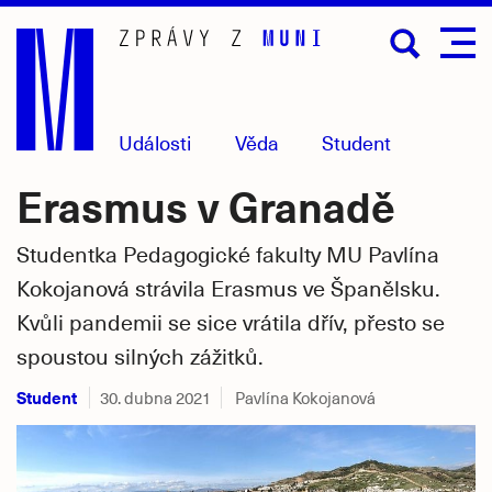
Přejít
na
hlavní
obsah
Události
Věda
Student
Erasmus v Granadě
Studentka Pedagogické fakulty MU Pavlína
Kokojanová strávila Erasmus ve Španělsku.
Kvůli pandemii se sice vrátila dřív, přesto se
spoustou silných zážitků.
Student
30. dubna 2021
Pavlína Kokojanová