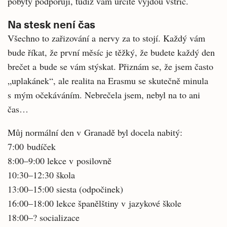
pobyty podporují, tudíž vám určitě vyjdou vstříc.
Na stesk není čas
Všechno to zařizování a nervy za to stojí. Každý vám
bude říkat, že první měsíc je těžký, že budete každý den
brečet a bude se vám stýskat. Přiznám se, že jsem často
„uplakánek“, ale realita na Erasmu se skutečně minula
s mým očekáváním. Nebrečela jsem, nebyl na to ani
čas…
Můj normální den v Granadě byl docela nabitý:
7:00 budíček
8:00–9:00 lekce v posilovně
10:30–12:30 škola
13:00–15:00 siesta (odpočinek)
16:00–18:00 lekce španělštiny v jazykové škole
18:00–? socializace