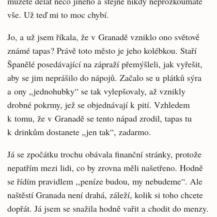
můžete dělat něco jiného a stejně nikdy neprozkoumáte
vše. Už teď mi to moc chybí.
Jo, a už jsem říkala, že v Granadě vzniklo ono světově
známé tapas? Právě toto město je jeho kolébkou. Staří
Španělé posedávající na zápraží přemýšleli, jak vyřešit,
aby se jim neprášilo do nápojů. Začalo se u plátků sýra
a ony „jednohubky“ se tak vylepšovaly, až vznikly
drobné pokrmy, jež se objednávají k pití. Vzhledem
k tomu, že v Granadě se tento nápad zrodil, tapas tu
k drinkům dostanete „jen tak“, zadarmo.
Já se zpočátku trochu obávala finanční stránky, protože
nepatřím mezi lidi, co by zrovna měli našetřeno. Hodně
se řídím pravidlem ,,peníze budou, my nebudeme“. Ale
naštěstí Granada není drahá, záleží, kolik si toho chcete
dopřát. Já jsem se snažila hodně vařit a chodit do menzy.