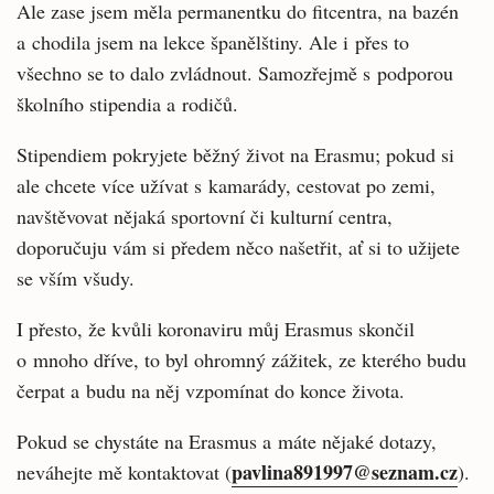
Ale zase jsem měla permanentku do fitcentra, na bazén
a chodila jsem na lekce španělštiny. Ale i přes to
všechno se to dalo zvládnout. Samozřejmě s podporou
školního stipendia a rodičů.
Stipendiem pokryjete běžný život na Erasmu; pokud si
ale chcete více užívat s kamarády, cestovat po zemi,
navštěvovat nějaká sportovní či kulturní centra,
doporučuju vám si předem něco našetřit, ať si to užijete
se vším všudy.
I přesto, že kvůli koronaviru můj Erasmus skončil
o mnoho dříve, to byl ohromný zážitek, ze kterého budu
čerpat a budu na něj vzpomínat do konce života.
Pokud se chystáte na Erasmus a máte nějaké dotazy,
pavlina891997@seznam.cz
neváhejte mě kontaktovat (
).