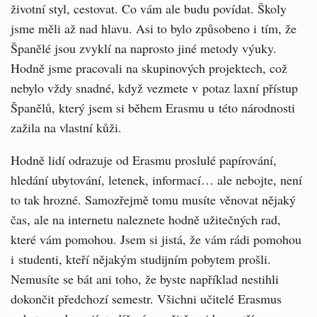
životní styl, cestovat. Co vám ale budu povídat. Školy
jsme měli až nad hlavu. Asi to bylo způsobeno i tím, že
Španělé jsou zvyklí na naprosto jiné metody výuky.
Hodně jsme pracovali na skupinových projektech, což
nebylo vždy snadné, když vezmete v potaz laxní přístup
Španělů, který jsem si během Erasmu u této národnosti
zažila na vlastní kůži.
Hodně lidí odrazuje od Erasmu proslulé papírování,
hledání ubytování, letenek, informací… ale nebojte, není
to tak hrozné. Samozřejmě tomu musíte věnovat nějaký
čas, ale na internetu naleznete hodně užitečných rad,
které vám pomohou. Jsem si jistá, že vám rádi pomohou
i studenti, kteří nějakým studijním pobytem prošli.
Nemusíte se bát ani toho, že byste například nestihli
dokončit předchozí semestr. Všichni učitelé Erasmus