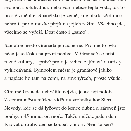
sednout spolubydlící, nebo vám neteče teplá voda, tak to
prostě změníte. Španělsko je země, kde nikdo věci moc
nehrotí, proto musíte přejít na jejich režim. Všechno jde,
všechno se vyřeší. Dost často i „samo“.
Samotné město Granada je nádherné. Pro mě to bylo
něco jako láska na první pohled. V Granadě se mísí
různé kultury, a právě proto je velice zajímavá a turisty
vyhledávaná. Symbolem města je granátové jablko
a najdete ho tam na zemi, na suvenýrech, prostě všude.
Čím mě Granada uchvátila nejvíc, je asi její poloha.
Z centra města můžete vidět na vrcholky hor Sierra
Nevady, kde se dá lyžovat do konce dubna a zároveň jste
pouhých 45 minut od moře. Takže můžete jeden den
lyžovat a druhý den se koupat v moři. Není to sen?