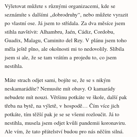
Výletovat můžete s různými organizacemi, kde se
seznámíte s dalšími „dobrodruhy“, nebo můžete vyrazit
po vlastní ose. Já jsem to střídala. Za dva měsíce jsem
stihla navštívit: Alhambru, Jaén, Cádiz, Cordobu,
Guadix, Malagu, Caminito del Rey. V plánu jsem toho
měla ještě plno, ale okolnosti mi to nedovolily. Slíbila
jsem si ale, že se tam vrátím a projedu to, co jsem
nestihla.
Máte strach odjet sami, bojíte se, že se s nikým
neskamarádíte? Nemusíte mít obavy. O kamarády
nebudete mít nouzi. Většinu potkáte ve škole, další pak
třeba na bytě, na výletě, v hospodě… Čím více jich
potkáte, tím těžší pak je se se všemi rozloučit. Já to
nestihla, musela jsem odjet kvůli pandemii koronaviru.
Ale vím, že tato přátelství budou pro nás něčím silná.