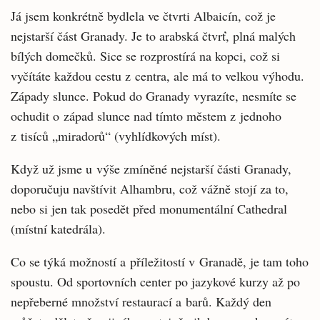
Já jsem konkrétně bydlela ve čtvrti Albaicín, což je
nejstarší část Granady. Je to arabská čtvrť, plná malých
bílých domečků. Sice se rozprostírá na kopci, což si
vyčítáte každou cestu z centra, ale má to velkou výhodu.
Západy slunce. Pokud do Granady vyrazíte, nesmíte se
ochudit o západ slunce nad tímto městem z jednoho
z tisíců „miradorů“ (vyhlídkových míst).
Když už jsme u výše zmíněné nejstarší části Granady,
doporučuju navštívit Alhambru, což vážně stojí za to,
nebo si jen tak posedět před monumentální Cathedral
(místní katedrála).
Co se týká možností a příležitostí v Granadě, je tam toho
spoustu. Od sportovních center po jazykové kurzy až po
nepřeberné množství restaurací a barů. Každý den