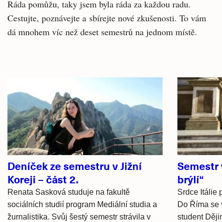
Ráda pomůžu, taky jsem byla ráda za každou radu.
Cestujte, poznávejte a sbírejte nové zkušenosti. To vám
dá mnohem víc než deset semestrů na jednom místě.
Související
články
Deníček ze semestru v Jižní
Semestr 
Koreji – část 2.
brýlí“
Renata Sasková studuje na fakultě
Srdce Itálie
sociálních studií program Mediální studia a
Do Říma se v
žurnalistika. Svůj šestý semestr strávila v
student Dějin