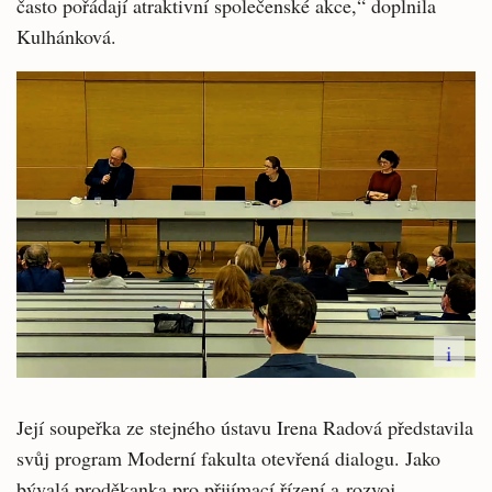
často pořádají atraktivní společenské akce,“ doplnila
Kulhánková.
i
Její soupeřka ze stejného ústavu Irena Radová představila
svůj program Moderní fakulta otevřená dialogu. Jako
bývalá proděkanka pro přijímací řízení a rozvoj