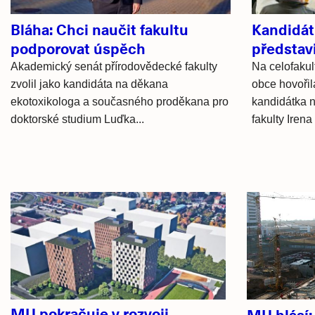
Bláha: Chci naučit fakultu
Kandidát
podporovat úspěch
představ
Akademický senát přírodovědecké fakulty
Na celofaku
zvolil jako kandidáta na děkana
obce hovořil
ekotoxikologa a současného proděkana pro
kandidátka n
doktorské studium Luďka...
fakulty Iren
Hlavní
novinky
MU pokračuje v rozvoji
MU hlásí