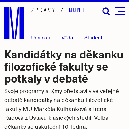
Přejít
na
hlavní
obsah
Události
Věda
Student
Kandidátky na děkanku
filozofické fakulty se
potkaly v debatě
Svoje programy a týmy představily ve veřejné
debatě kandidátky na děkanku Filozofické
fakulty MU Markéta Kulhánková a Irena
Radová z Ústavu klasických studií. Volba
děkanky se uskuteční 10. ledna.