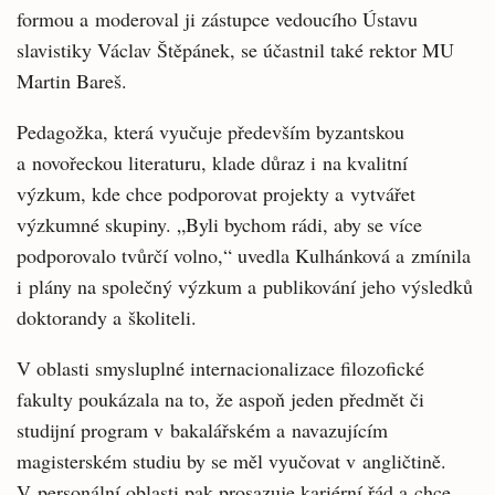
formou a moderoval ji zástupce vedoucího Ústavu
slavistiky Václav Štěpánek, se účastnil také rektor MU
Martin Bareš.
Pedagožka, která vyučuje především byzantskou
a novořeckou literaturu, klade důraz i na kvalitní
výzkum, kde chce podporovat projekty a vytvářet
výzkumné skupiny. „Byli bychom rádi, aby se více
podporovalo tvůrčí volno,“ uvedla Kulhánková a zmínila
i plány na společný výzkum a publikování jeho výsledků
doktorandy a školiteli.
V oblasti smysluplné internacionalizace filozofické
fakulty poukázala na to, že aspoň jeden předmět či
studijní program v bakalářském a navazujícím
magisterském studiu by se měl vyučovat v angličtině.
V personální oblasti pak prosazuje kariérní řád a chce