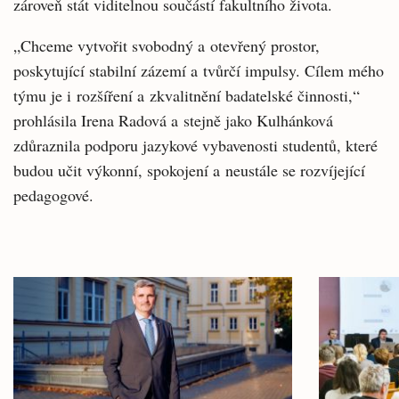
zároveň stát viditelnou součástí fakultního života.
„Chceme vytvořit svobodný a otevřený prostor,
poskytující stabilní zázemí a tvůrčí impulsy. Cílem mého
týmu je i rozšíření a zkvalitnění badatelské činnosti,“
prohlásila Irena Radová a stejně jako Kulhánková
zdůraznila podporu jazykové vybavenosti studentů, které
budou učit výkonní, spokojení a neustále se rozvíjející
pedagogové.
Související
články