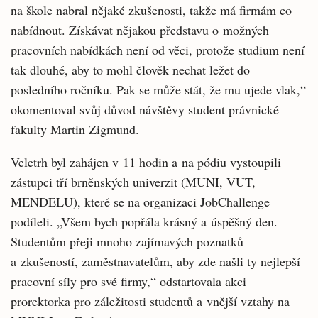
na škole nabral nějaké zkušenosti, takže má firmám co
nabídnout. Získávat nějakou představu o možných
pracovních nabídkách není od věci, protože studium není
tak dlouhé, aby to mohl člověk nechat ležet do
posledního ročníku. Pak se může stát, že mu ujede vlak,“
okomentoval svůj důvod návštěvy student právnické
fakulty Martin Zigmund.
Veletrh byl zahájen v 11 hodin a na pódiu vystoupili
zástupci tří brněnských univerzit (MUNI, VUT,
MENDELU), které se na organizaci JobChallenge
podíleli. „Všem bych popřála krásný a úspěšný den.
Studentům přeji mnoho zajímavých poznatků
a zkušeností, zaměstnavatelům, aby zde našli ty nejlepší
pracovní síly pro své firmy,“ odstartovala akci
prorektorka pro záležitosti studentů a vnější vztahy na