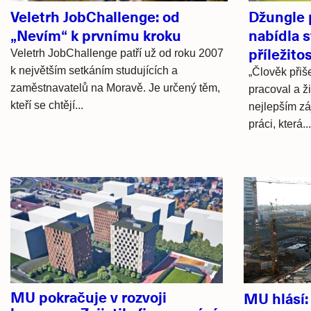
Veletrh JobChallenge: od
Džungle 
„Nevím“ k prvnímu kroku
nabídla 
příležitos
Veletrh JobChallenge patří už od roku 2007
k největším setkáním studujících a
„Člověk přiše
zaměstnavatelů na Moravě. Je určený těm,
pracoval a ži
kteří se chtějí...
nejlepším zá
práci, která...
Hlavní
novinky
MU pokračuje v rozvoji
MU hlásí