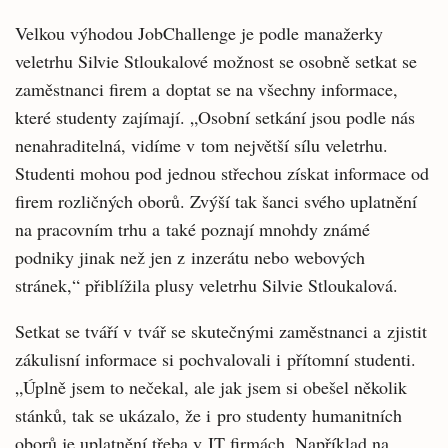
Velkou výhodou JobChallenge je podle manažerky
veletrhu Silvie Stloukalové možnost se osobně setkat se
zaměstnanci firem a doptat se na všechny informace,
které studenty zajímají. „Osobní setkání jsou podle nás
nenahraditelná, vidíme v tom největší sílu veletrhu.
Studenti mohou pod jednou střechou získat informace od
firem rozličných oborů. Zvýší tak šanci svého uplatnění
na pracovním trhu a také poznají mnohdy známé
podniky jinak než jen z inzerátu nebo webových
stránek,“ přiblížila plusy veletrhu Silvie Stloukalová.
Setkat se tváří v tvář se skutečnými zaměstnanci a zjistit
zákulisní informace si pochvalovali i přítomní studenti.
„Úplně jsem to nečekal, ale jak jsem si obešel několik
stánků, tak se ukázalo, že i pro studenty humanitních
oborů je uplatnění třeba v IT firmách. Například na