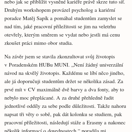
nebo jak se přiblížit vysněné kariéře právě skrze tuto síť.
Druhým workshopem provázel psycholog a kariérní
poradce Matěj Sapík a pomáhal studentům zamyslet se
nad tím, jaké pracovní příležitosti se jim na veletrhu
otevřely, kterým směrem se vydat nebo jestli má cenu
zkoušet práci mimo obor studia.
Na závěr jsem se stavila zkonzultovat svůj životopis
v Poradenském HUBu MUNI. „Není žádný univerzální
návod na skvělý životopis. Každému se líbí něco jiného,
ale já doporučuji studentům držet se několika zásad. Za
prvé mít v CV maximálně dvě barvy a dva fonty, aby to
nebylo moc přeplácané. A za druhé přehledně řadit
jednotlivé oddíly za sebe podle důležitosti. Takže nahoru
napsat tři věty o sobě, pak dát kolonku se studiem, pak
pracovní příležitosti, následují stáže a Erasmy a nakonec
několik informací o dovednostech,“ poradila mi