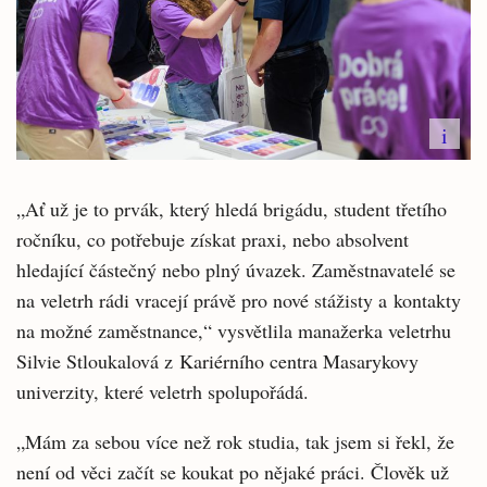
i
„Ať už je to prvák, který hledá brigádu, student třetího
ročníku, co potřebuje získat praxi, nebo absolvent
hledající částečný nebo plný úvazek. Zaměstnavatelé se
na veletrh rádi vracejí právě pro nové stážisty a kontakty
na možné zaměstnance,“ vysvětlila manažerka veletrhu
Silvie Stloukalová z Kariérního centra Masarykovy
univerzity, které veletrh spolupořádá.
„Mám za sebou více než rok studia, tak jsem si řekl, že
není od věci začít se koukat po nějaké práci. Člověk už