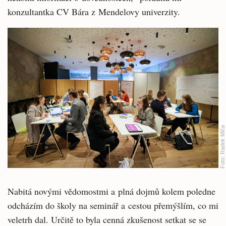
konzultantka CV Bára z Mendelovy univerzity.
Radek Miča
Foto:
Nabitá novými vědomostmi a plná dojmů kolem poledne
odcházím do školy na seminář a cestou přemýšlím, co mi
veletrh dal. Určitě to byla cenná zkušenost setkat se se