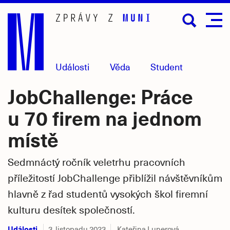
Přejít
na
hlavní
obsah
Události
Věda
Student
JobChallenge: Práce
u 70 firem na jednom
místě
Sedmnáctý ročník veletrhu pracovních
příležitostí JobChallenge přiblížil návštěvníkům
hlavně z řad studentů vysokých škol firemní
kulturu desítek společností.
Události
3. listopadu 2023
Kateřina Lunerová