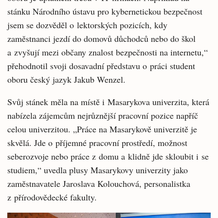
stánku Národního ústavu pro kybernetickou bezpečnost
jsem se dozvěděl o lektorských pozicích, kdy
zaměstnanci jezdí do domovů důchodců nebo do škol
a zvyšují mezi občany znalost bezpečnosti na internetu,“
přehodnotil svoji dosavadní představu o práci student
oboru český jazyk Jakub Wenzel.
Svůj stánek měla na místě i Masarykova univerzita, která
nabízela zájemcům nejrůznější pracovní pozice napříč
celou univerzitou. „Práce na Masarykově univerzitě je
skvělá. Jde o příjemné pracovní prostředí, možnost
seberozvoje nebo práce z domu a klidně jde skloubit i se
studiem,“ uvedla plusy Masarykovy univerzity jako
zaměstnavatele Jaroslava Kolouchová, personalistka
z přírodovědecké fakulty.