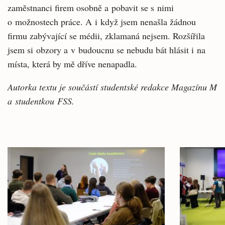
zaměstnanci firem osobně a pobavit se s nimi
o možnostech práce. A i když jsem nenašla žádnou
firmu zabývající se médii, zklamaná nejsem. Rozšířila
jsem si obzory a v budoucnu se nebudu bát hlásit i na
místa, která by mě dříve nenapadla.
Autorka textu je součástí studentské redakce Magazínu M
a studentkou FSS.
Související
články