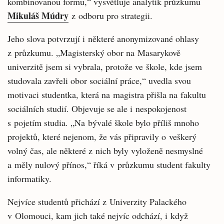
kombinovanou formu,“ vysvětluje analytik průzkumu
Mikuláš Múdry
z odboru pro strategii.
Jeho slova potvrzují i některé anonymizované ohlasy
z průzkumu. „Magisterský obor na Masarykově
univerzitě jsem si vybrala, protože ve škole, kde jsem
studovala zavřeli obor sociální práce,“ uvedla svou
motivaci studentka, která na magistra přišla na fakultu
sociálních studií. Objevuje se ale i nespokojenost
s pojetím studia. „Na bývalé škole bylo příliš mnoho
projektů, které nejenom, že vás připravily o veškerý
volný čas, ale některé z nich byly vyloženě nesmyslné
a měly nulový přínos,“ říká v průzkumu student fakulty
informatiky.
Nejvíce studentů přichází z Univerzity Palackého
v Olomouci, kam jich také nejvíc odchází, i když