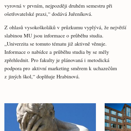
vyrovná v prvním, nejpozději druhém semestru při
ošetřovatelské praxi,“ dodává Juřeníková.
Z ohlasů vysokoškoláků v průzkumu vyplývá, že největší
slabinou MU jsou informace o průběhu studia.
„Univerzita se tomuto tématu již aktivně věnuje.
Informace o nabídce a průběhu studia by se měly
zpřehlednit. Pro fakulty je plánovaná i metodická
podpora pro aktivní marketing směrem k uchazečům
z jiných škol,“ doplňuje Hrabinová.
Související
články