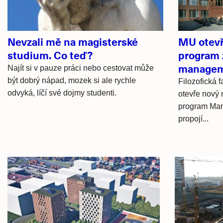
Nevzali mě na magisterské
MU otevř
studium. Co teď?
program 
managem
Najít si v pauze práci nebo cestovat může
být dobrý nápad, mozek si ale rychle
Filozofická 
odvyká, líčí své dojmy studenti.
otevře nový 
program Man
propojí...
Hlavní
novinky