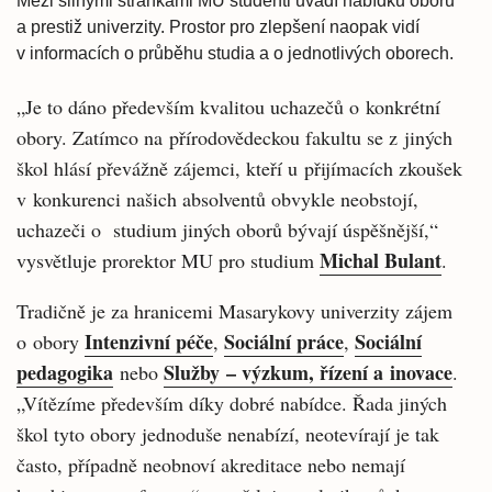
Mezi silnými stránkami MU studenti uvádí nabídku oborů
a prestiž univerzity. Prostor pro zlepšení naopak vidí
v informacích o průběhu studia a o jednotlivých oborech.
„Je to dáno především kvalitou uchazečů o konkrétní
obory. Zatímco na přírodovědeckou fakultu se z jiných
škol hlásí převážně zájemci, kteří u přijímacích zkoušek
v konkurenci našich absolventů obvykle neobstojí,
uchazeči o studium jiných oborů bývají úspěšnější,“
Michal Bulant
vysvětluje prorektor MU pro studium
.
Tradičně je za hranicemi Masarykovy univerzity zájem
Intenzivní péče
Sociální práce
Sociální
o obory
,
,
pedagogika
Služby – výzkum, řízení a inovace
nebo
.
„Vítězíme především díky dobré nabídce. Řada jiných
škol tyto obory jednoduše nenabízí, neotevírají je tak
často, případně neobnoví akreditace nebo nemají