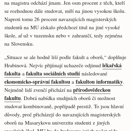
na magistra odchází jinam. Jen osm procent z těch, kteří
se rozhodnou dále studovat, míří na jinou vysokou školu.
Naproti tomu 26 procent navazujících magisterských
studentů na MU získalo předchozí titul na jiné vysoké
škole, ať už v tuzemsku nebo v zahraničí, tedy zejména
na Slovensku.
„Situace se ale hodně liší podle fakult a oborů,“ doplňuje
lékařská
Hrabinová. Nejvíc přijímají uchazeče odjinud
fakulta
fakulta sociálních studií
a
následované
ekonomicko-správní fakultou
fakultou informatiky
a
.
přírodovědeckou
Nejméně lidí zvenčí přichází na
fakultu
. Dobrá nabídka studijních oborů či možnost
studovat kombinovaně, popřípadě prestiž. To jsou hlavní
důvody, proč přicházejí do navazujících magisterských
oborů na Masarykovu univerzitu studenti z jiných
vysokých škol. MU by do budoucna jejich počet ráda