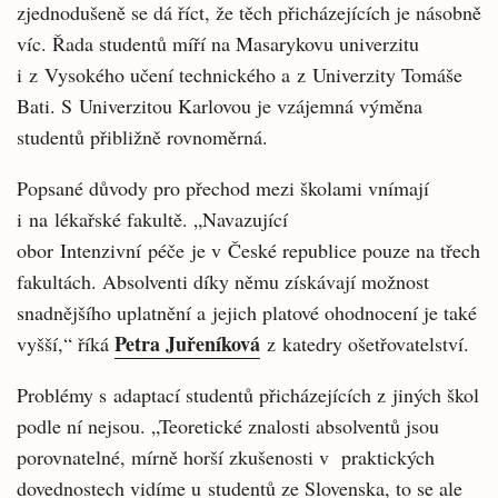
zjednodušeně se dá říct, že těch přicházejících je násobně
víc. Řada studentů míří na Masarykovu univerzitu
i z Vysokého učení technického a z Univerzity Tomáše
Bati. S Univerzitou Karlovou je vzájemná výměna
studentů přibližně rovnoměrná.
Popsané důvody pro přechod mezi školami vnímají
i na lékařské fakultě. „Navazující
obor Intenzivní péče je v České republice pouze na třech
fakultách. Absolventi díky němu získávají možnost
snadnějšího uplatnění a jejich platové ohodnocení je také
Petra Juřeníková
vyšší,“ říká
z katedry ošetřovatelství.
Problémy s adaptací studentů přicházejících z jiných škol
podle ní nejsou. „Teoretické znalosti absolventů jsou
porovnatelné, mírně horší zkušenosti v praktických
dovednostech vidíme u studentů ze Slovenska, to se ale