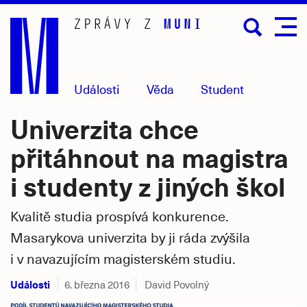
Přejít
na
hlavní
obsah
Události
Věda
Student
Univerzita chce
přitáhnout na magistra
i studenty z jiných škol
Kvalitě studia prospívá konkurence.
Masarykova univerzita by ji ráda zvýšila
i v navazujícím magisterském studiu.
Události
6. března 2016
David Povolný