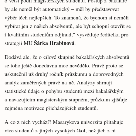
o větší podíl magisterských studentů. Postup z bakaláře
by ale neměl být automatický – měl by představovat
výběr těch nejlepších. To znamená, že bychom si neměli
vybírat jen z našich absolventů, ale být schopní otevřít se
i kvalitním studentům odjinud,“ vysvětluje ředitelka pro
Šárka Hrabinová
strategii MU
.
Dodává ale, že o cílové skupině bakalářských absolventů
se toho ještě donedávna moc nevědělo. Právě proto se
uskutečnil už druhý ročník průzkumu a doprovodných
analýz zaměřených právě na ně. Analýzy shrnují
statistické údaje o pohybu studentů mezi bakalářským
a navazujícím magisterským stupněm, průzkum zjišťuje
zejména motivace přicházejících studentů.
A co z nich vychází? Masarykova univerzita přitahuje
více studentů z jiných vysokých škol, než jich z ní