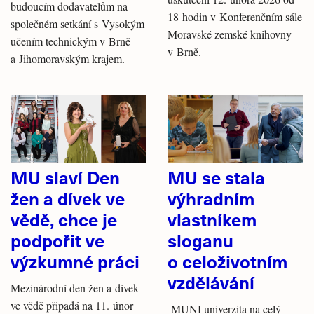
budoucím dodavatelům na
18 hodin v Konferenčním sále
společném setkání s Vysokým
Moravské zemské knihovny
učením technickým v Brně
v Brně.
a Jihomoravským krajem.
MU slaví Den
MU se stala
žen a dívek ve
výhradním
vědě, chce je
vlastníkem
podpořit ve
sloganu
výzkumné práci
o celoživotním
vzdělávání
Mezinárodní den žen a dívek
ve vědě připadá na 11. únor
MUNI univerzita na celý