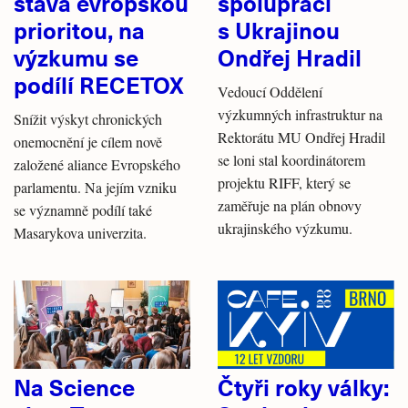
stává evropskou
spolupráci
prioritou, na
s Ukrajinou
výzkumu se
Ondřej Hradil
podílí RECETOX
Vedoucí Oddělení
výzkumných infrastruktur na
Snížit výskyt chronických
Rektorátu MU Ondřej Hradil
onemocnění je cílem nově
se loni stal koordinátorem
založené aliance Evropského
projektu RIFF, který se
parlamentu. Na jejím vzniku
zaměřuje na plán obnovy
se významně podílí také
ukrajinského výzkumu.
Masarykova univerzita.
Na Science
Čtyři roky války: