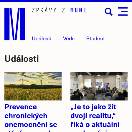
Přejít
na
hlavní
obsah
Události
Věda
Student
Události
Prevence
„Je to jako žít
chronických
dvojí realitu,“
onemocnění se
říká o aktuální