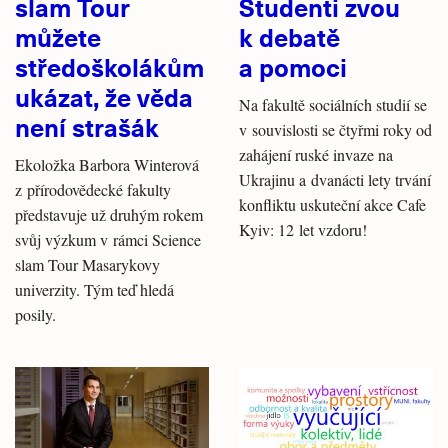
slam Tour
Studenti zvou
můžete
k debatě
středoškolákům
a pomoci
ukázat, že věda
Na fakultě sociálních studií se
není strašák
v souvislosti se čtyřmi roky od
zahájení ruské invaze na
Ekoložka Barbora Winterová
Ukrajinu a dvanácti lety trvání
z přírodovědecké fakulty
konfliktu uskuteční akce Cafe
představuje už druhým rokem
Kyiv: 12 let vzdoru!
svůj výzkum v rámci Science
slam Tour Masarykovy
univerzity. Tým teď hledá
posily.