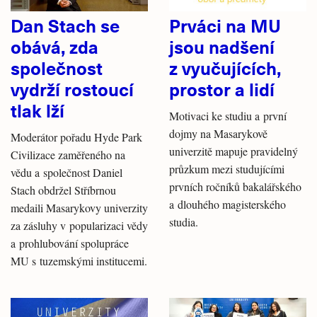
Dan Stach se
Prváci na MU
obává, zda
jsou nadšení
společnost
z vyučujících,
vydrží rostoucí
prostor a lidí
tlak lží
Motivaci ke studiu a první
dojmy na Masarykově
Moderátor pořadu Hyde Park
univerzitě mapuje pravidelný
Civilizace zaměřeného na
průzkum mezi studujícími
vědu a společnost Daniel
prvních ročníků bakalářského
Stach obdržel Stříbrnou
a dlouhého magisterského
medaili Masarykovy univerzity
studia.
za zásluhy v popularizaci vědy
a prohlubování spolupráce
MU s tuzemskými institucemi.