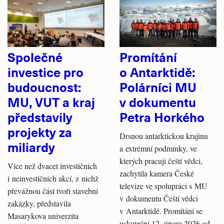
Společné
Promítání
investice pro
o Antarktidě:
budoucnost:
Polárníci MU
MU, VUT a kraj
v dokumentu
představily
Petra Horkého
projekty za
Drsnou antarktickou krajinu
miliardy
a extrémní podmínky, ve
kterých pracují čeští vědci,
Více než dvacet investičních
zachytila kamera České
i neinvestičních akcí, z nichž
televize ve spolupráci s MU
převážnou část tvoří stavební
v dokumentu Čeští vědci
zakázky, představila
v Antarktidě. Promítání se
Masarykova univerzita
uskuteční 12. února 2026 od