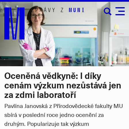
Přejít
na
hlavní
obsah
i
Oceněná vědkyně: I díky
cenám výzkum nezůstává jen
za zdmi laboratoří
Pavlína Janovská z Přírodovědecké fakulty MU
sbírá v poslední roce jedno ocenění za
druhým. Popularizuje tak výzkum