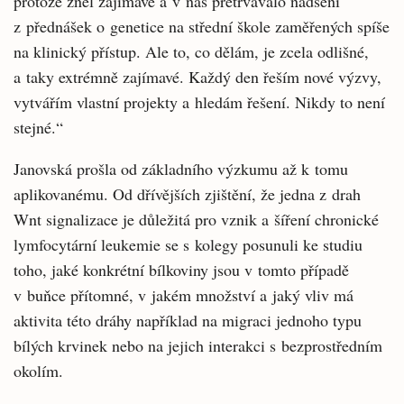
protože zněl zajímavě a v nás přetrvávalo nadšení
z přednášek o genetice na střední škole zaměřených spíše
na klinický přístup. Ale to, co dělám, je zcela odlišné,
a taky extrémně zajímavé. Každý den řeším nové výzvy,
vytvářím vlastní projekty a hledám řešení. Nikdy to není
stejné.“
Janovská prošla od základního výzkumu až k tomu
aplikovanému. Od dřívějších zjištění, že jedna z drah
Wnt signalizace je důležitá pro vznik a šíření chronické
lymfocytární leukemie se s kolegy posunuli ke studiu
toho, jaké konkrétní bílkoviny jsou v tomto případě
v buňce přítomné, v jakém množství a jaký vliv má
aktivita této dráhy například na migraci jednoho typu
bílých krvinek nebo na jejich interakci s bezprostředním
okolím.