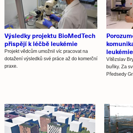
články
Výsledky projektu BioMedTech
Porozum
přispějí k léčbě leukémie
komunik
leukémie
Projekt vědcům umožnil víc pracovat na
dotažení výsledků své práce až do komerční
Vítězslav Br
praxe.
buňky. Za s
Předsedy Gr
Hlavní
novinky