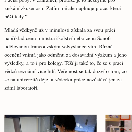
získání zkušeností. Zatím mě ale naplňuje práce, která
běží tady.“
Mladá vědkyně už v minulosti získala za svou práci
například cenu ministra školství nebo cenu Sanofi
udělovanou francouzským velvyslanectvím. Různá
ocenění vnímá jako odměnu za dosavadní výzkum a jeho
výsledky, a to i pro kolegy. Těší ji také to, že se s prací
vědců seznámí více lidí. Veřejnost se tak dozví o tom, co
se na univerzitě děje, a vědecká práce nezůstává jen za
zdmi laboratoří.
Související