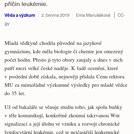
příčin leukémie.
Věda a výzkum
2. června 2019
Ema Marušáková
CC-
BY
Mladá vědkyně chodila původně na jazykové
gymnázium, kde měla biologie či chemie jen omezený
počet hodin. Přesto ji tyto obory zaujaly a dnes v nich
patří mezi velké české naděje. K řadě ocenění, které
v poslední době získala, nejnověji přidala Cenu rektora
MU za mimořádné výzkumné výsledky pro mladé vědce
do 35 let.
Už od bakaláře se věnuje studiu toho, jak spolu buňky
v těle komunikují, konkrétně zkoumá takzvanou Wnt
signalizaci a její úlohu ve vzniku a rozvoji chronické
lymfocytární leukémie, což je nejčastější leukemické