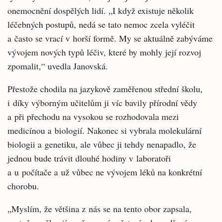
onemocnění dospělých lidí. „I když existuje několik
léčebných postupů, nedá se tato nemoc zcela vyléčit
a často se vrací v horší formě. My se aktuálně zabýváme
vývojem nových typů léčiv, které by mohly její rozvoj
zpomalit,“ uvedla Janovská.
Přestože chodila na jazykově zaměřenou střední školu,
i díky výborným učitelům ji víc bavily přírodní vědy
a při přechodu na vysokou se rozhodovala mezi
medicínou a biologií. Nakonec si vybrala molekulární
biologii a genetiku, ale vůbec ji tehdy nenapadlo, že
jednou bude trávit dlouhé hodiny v laboratoři
a u počítače a už vůbec ne vývojem léků na konkrétní
chorobu.
„Myslím, že většina z nás se na tento obor zapsala,