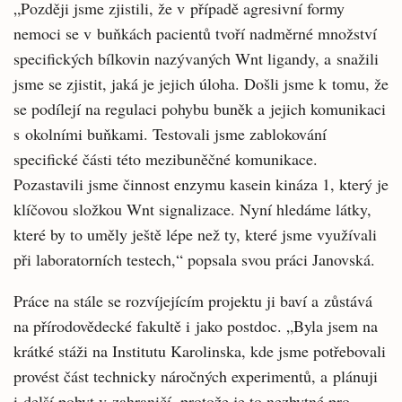
„Později jsme zjistili, že v případě agresivní formy
nemoci se v buňkách pacientů tvoří nadměrné množství
specifických bílkovin nazývaných Wnt ligandy, a snažili
jsme se zjistit, jaká je jejich úloha. Došli jsme k tomu, že
se podílejí na regulaci pohybu buněk a jejich komunikaci
s okolními buňkami. Testovali jsme zablokování
specifické části této mezibuněčné komunikace.
Pozastavili jsme činnost enzymu kasein kináza 1, který je
klíčovou složkou Wnt signalizace. Nyní hledáme látky,
které by to uměly ještě lépe než ty, které jsme využívali
při laboratorních testech,“ popsala svou práci Janovská.
Práce na stále se rozvíjejícím projektu ji baví a zůstává
na přírodovědecké fakultě i jako postdoc. „Byla jsem na
krátké stáži na Institutu Karolinska, kde jsme potřebovali
provést část technicky náročných experimentů, a plánuji
i delší pobyt v zahraničí, protože je to nezbytné pro