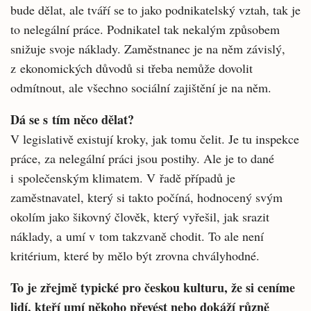
bude dělat, ale tváří se to jako podnikatelský vztah, tak je
to nele­gální práce. Podnikatel tak nekalým způsobem
snižuje svoje náklady. Zaměstnanec je na něm závislý,
z ekonomických důvodů si třeba ne­může dovolit
odmítnout, ale všechno sociální zajištění je na něm.
Dá se s tím něco dělat?
V legislativě existují kroky, jak tomu čelit. Je tu inspekce
práce, za nelegální práci jsou po­stihy. Ale je to dané
i společenským klimatem. V řadě případů je
zaměstnavatel, který si takto počíná, hodnocený svým
okolím jako šikovný člověk, který vyřešil, jak srazit
náklady, a umí v tom takzvaně chodit. To ale není
kritérium, které by mělo být zrovna chvályhodné.
To je zřejmě typické pro českou kulturu, že si ceníme
lidí, kteří umí někoho převést nebo dokáží různě