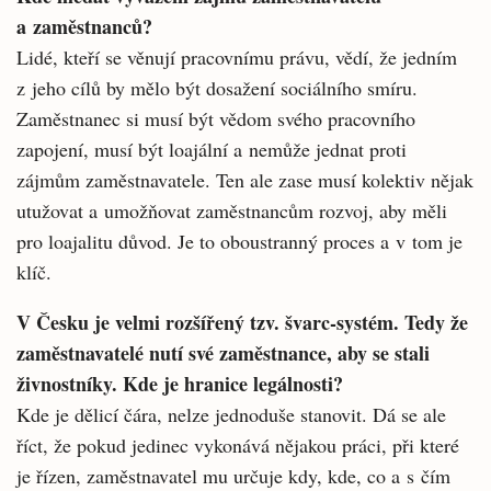
a zaměstnanců?
Lidé, kteří se věnují pracovnímu právu, vědí, že jedním
z jeho cílů by mělo být dosažení soci­álního smíru.
Zaměstnanec si musí být vědom svého pracovního
zapojení, musí být loajální a nemůže jednat proti
zájmům zaměstnavate­le. Ten ale zase musí kolektiv nějak
utužovat a umožňovat zaměstnancům rozvoj, aby měli
pro loajalitu důvod. Je to oboustranný proces a v tom je
klíč.
V Česku je velmi rozšířený tzv. švarc-systém. Tedy že
zaměstnavatelé nutí své zaměstnance, aby se stali
živnostníky. Kde je hranice legálnosti?
Kde je dělicí čára, nelze jednoduše stanovit. Dá se ale
říct, že pokud jedinec vykonává něja­­kou práci, při které
je řízen, zaměstnavatel mu určuje kdy, kde, co a s čím