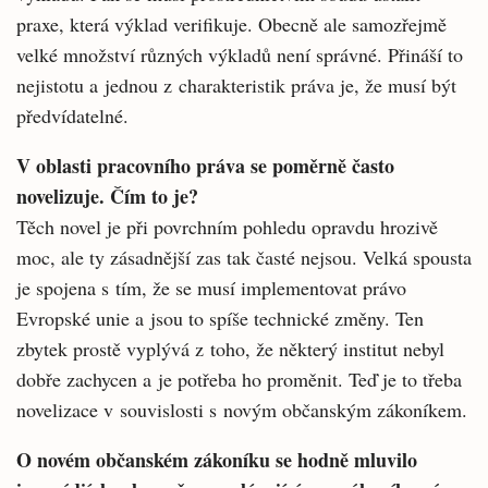
praxe, kte­rá výklad verifikuje. Obecně ale samozřejmě
velké množství různých výkladů není správné. Přináší to
nejistotu a jednou z charakteristik práva je, že musí být
předvídatelné.
V oblasti pracovního práva se poměrně často
novelizuje. Čím to je?
Těch novel je při povrchním pohledu oprav­du hrozivě
moc, ale ty zásadnější zas tak čas­té nejsou. Velká spousta
je spojena s tím, že se musí implementovat právo
Evropské unie a jsou to spíše technické změny. Ten
zbytek prostě vyplývá z toho, že některý institut nebyl
dobře zachycen a je potřeba ho proměnit. Teď je to třeba
novelizace v souvislosti s novým ob­čanským zákoníkem.
O novém občanském zákoníku se hodně mluvilo