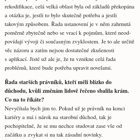
rekodifikace, celá velká oblast byla od základů překopána
a otázka je, jestli to bylo skutečně potřeba a jestli
takovým způsobem. Řada ustanovení je v něm zahrnutá
poměrně zbytečně nebo se vrací k pojmům, které neod­
povídají vývoji či současným zvyklostem. Je to ale určitě
věc názoru a zatím nejsou dostateč­né zkušenosti
s aplikací. Jisté už ale je, že tu vznikne celá řada
problémů, které bude potře­ba upravit novelami.
Řada starších právníků, kteří měli blízko do
důchodu, kvůli změnám lidově řečeno sbalila krám.
Co na to říkáte?
Nevyčítala bych jim to. Pokud už je práv­ník na konci
kariéry a má i nárok na starobní důchod, tak je
pochopitelné, že se mu nechce studovat zase vše od
začátku a zvykat si na tak zásadní novinky.