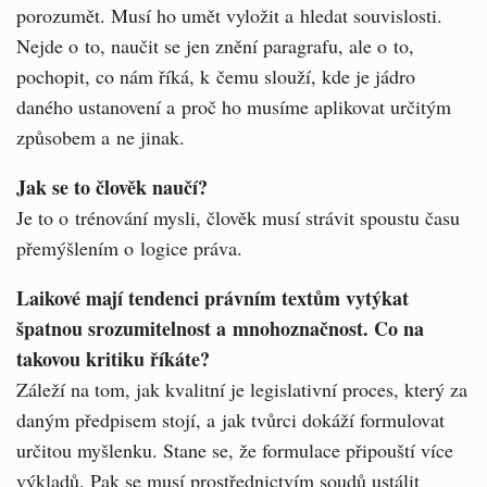
porozumět. Musí ho umět vyložit a hledat souvislosti.
Nejde o to, naučit se jen znění paragrafu, ale o to,
pochopit, co nám říká, k čemu slouží, kde je jádro
daného ustanovení a proč ho musíme aplikovat určitým
způsobem a ne jinak.
Jak se to člověk naučí?
Je to o trénování mysli, člověk musí strávit spoustu času
přemýšlením o logice práva.
Laikové mají tendenci právním textům vytýkat
špatnou srozumitelnost a mno­hoznačnost. Co na
takovou kritiku říkáte?
Záleží na tom, jak kvalitní je legislativní pro­ces, který za
daným předpisem stojí, a jak tvůr­ci dokáží formulovat
určitou myšlenku. Stane se, že formulace připouští více
výkladů. Pak se musí prostřednictvím soudů ustálit