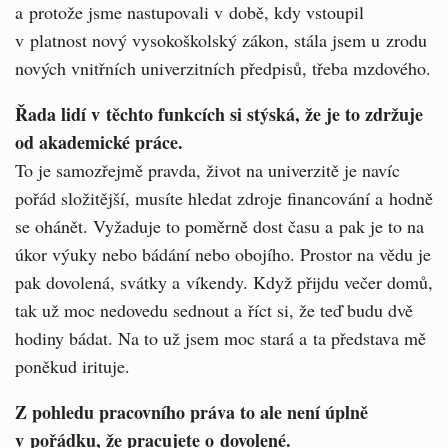
a protože jsme nastupovali v době, kdy vstou­pil
v platnost nový vysokoškolský zákon, stála jsem u zrodu
nových vnitřních univerzitních předpisů, třeba mzdového.
Řada lidí v těchto funkcích si stýská, že je to zdržuje
od akademické práce.
To je samozřejmě pravda, život na univerzitě je navíc
pořád složitější, musíte hledat zdroje financování a hodně
se ohánět. Vyžaduje to po­měrně dost času a pak je to na
úkor výuky nebo bádání nebo obojího. Prostor na vědu je
pak dovolená, svátky a víkendy. Když přijdu večer domů,
tak už moc nedovedu sednout a říct si, že teď budu dvě
hodiny bádat. Na to už jsem moc stará a ta představa mě
poněkud irituje.
Z pohledu pracovního práva to ale není úplně
v pořádku, že pracujete o dovolené.