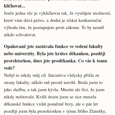
kličkovat...
Jenže jedna věc je vykličkovat tak, že využi­jete možností,
které vám dává právo, a druhá je získat konkurenční
výhodu tím, že postupujete proti zákonu. To by neměl
nikdo schvalovat.
Opakovaně jste zastávala funkce ve ve­dení fakulty
nebo univerzity. Byla jste krátce děkankou, později
prorektorkou, dnes jste proděkanka. Co vás k tomu
vede?
Nebyl to nikdy můj cíl. Iniciativa vždycky přišla ze
strany fakulty, někdo mě prostě navr­hl. Brala jsem to
jako službu, a tak jsem kývla. Musím ale říct, že jsem
nikdy nelitovala. Kvůli úrazu jsem se sice musela
děkanské funkce vzdát poměrně brzy, ale o pár let
později jsem byla prorektorkou v týmu Jiřího Zlatušky,