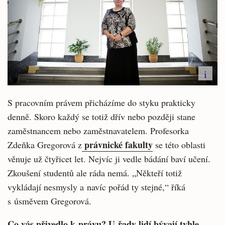
i
S pracovním právem přicházíme do styku prakticky
denně. Skoro každý se totiž dřív nebo později stane
zaměstnancem nebo zaměstnavatelem. Profesorka
právnické fakulty
Zdeňka Gregorová z
se této oblasti
věnuje už čtyřicet let. Nejvíc ji vedle bádání baví učení.
Zkoušení studentů ale ráda nemá. „Někteří totiž
vykládají nesmysly a navíc pořád ty stejné,“ říká
s úsměvem Gregorová.
Co vás přivedlo k právu? U řady lidí bývají tyhle