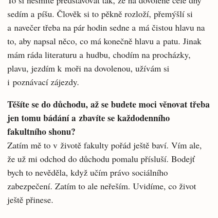
To si nesmíte představovat tak, že na dovo­lené celé dny
sedím a píšu. Člověk si to pěkně rozloží, přemýšlí si
a navečer třeba na pár ho­din sedne a má čistou hlavu na
to, aby napsal něco, co má konečně hlavu a patu. Jinak
mám ráda literaturu a hudbu, chodím na procházky,
plavu, jezdím k moři na dovolenou, užívám si
i poznávací zájezdy.
Těšíte se do důchodu, až se budete moci věnovat třeba
jen tomu bádání a zbavíte se každodenního
fakultního shonu?
Zatím mě to v životě fakulty pořád ještě baví. Vím ale,
že už mi odchod do důchodu pomalu přísluší. Bodejť
bych to nevěděla, když učím právo sociálního
zabezpečení. Zatím to ale ne­řeším. Uvidíme, co život
ještě přinese.