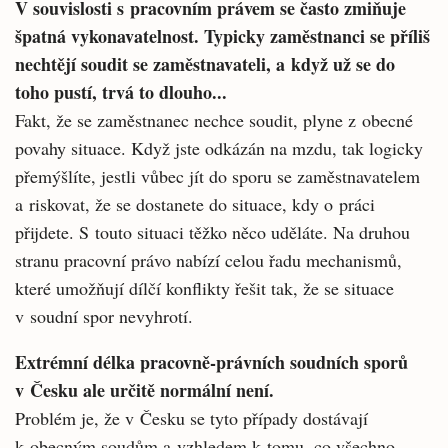
V souvislosti s pracovním právem se často zmiňuje
špatná vykonavatelnost. Ty­picky zaměstnanci se příliš
nechtějí soudit se zaměstnavateli, a když už se do
toho pustí, trvá to dlouho...
Fakt, že se zaměstnanec nechce soudit, ply­ne z obecné
povahy situace. Když jste odkázán na mzdu, tak logicky
přemýšlíte, jestli vůbec jít do sporu se zaměstnavatelem
a riskovat, že se dostanete do situace, kdy o práci
přijdete. S tou­to situaci těžko něco uděláte. Na druhou
stranu pracovní právo nabízí celou řadu mechanismů,
které umožňují dílčí konflikty řešit tak, že se situace
v soudní spor nevyhrotí.
Extrémní délka pracovně-právních soudních sporů
v Česku ale určitě normál­ní není.
Problém je, že v Česku se tyto případy dostá­vají
k obecným soudům a vzhledem k tomu, co všechno