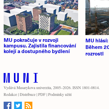
novinky
MU pokračuje v rozvoji
MU hlásí
kampusu. Zajistila financování
Během 20
kolejí a dostupného bydlení
rozrostl
Vydává
Masarykova univerzita
, 2005–2026. ISSN 1801-0814.
Redakce
|
Distribuce
|
PDF
|
Podmínky užití