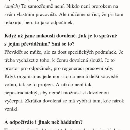
(smích)
To samozřejmě není. Nikdo není pro­rokem na
svém vlastním pracovišti. Ale mů­žeme si říct, že při tom
relaxuju, beru to jako odpočinek.
Když už jsme nakousli dovolené. Jak je to správně
s jejím převáděním? Smí se to?
Převádět se může, ale za dost specifických podmínek. Je
třeba vycházet z toho, k čemu do­volená slouží. Je to
prostor pro odpočinek, pro regeneraci pracovní síly.
Když organismus jede non-stop a nemá delší souvislé
volno, tak se to projeví. A nikdo není tak
nepostradatelný, aby neměl možnost si dovolenou
vyčerpat. Zkrátka dovolená se má vybírat tam, kde nárok
vznikl.
A odpočíváte i jinak než bádáním?