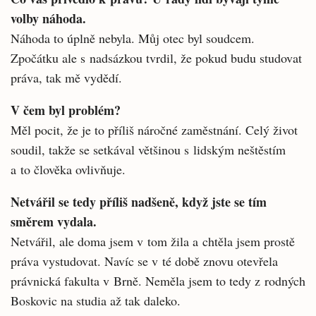
volby náhoda.
Náhoda to úplně nebyla. Můj otec byl soud­cem.
Zpočátku ale s nadsázkou tvrdil, že pokud budu studovat
práva, tak mě vydědí.
V čem byl problém?
Měl pocit, že je to příliš náročné zaměstná­ní. Celý život
soudil, takže se setkával většinou s lidským neštěstím
a to člověka ovlivňuje.
Netvářil se tedy příliš nadšeně, když jste se tím
směrem vydala.
Netvářil, ale doma jsem v tom žila a chtě­la jsem prostě
práva vystudovat. Navíc se v té době znovu otevřela
právnická fakulta v Brně. Neměla jsem to tedy z rodných
Boskovic na stu­dia až tak daleko.