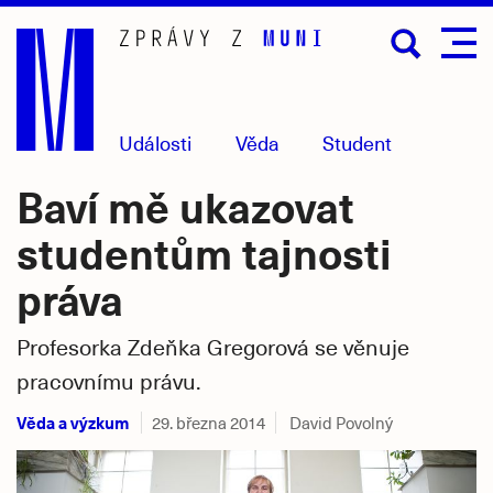
Přejít
na
hlavní
obsah
Události
Věda
Student
Baví mě ukazovat
studentům tajnosti
práva
Profesorka Zdeňka Gregorová se věnuje
pracovnímu právu.
Věda a výzkum
29. března 2014
David Povolný