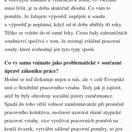
musí řešit, je ta doba skutečně dlouhá. Co vám to
pomůže, že žalujete výpověď, uspě­jete u soudu
a výpověď je neplatná, když od té doby uběhly tři roky.
Těžko se vrátíte do té samé řeky. Cesta řady zahraničních
soudnictví spočí­vá v tom, že existují zvláštní pracovní
soudy, které rozhodují jen tyto typy sporů.
Co vy sama vnímáte jako problematické v současné
úpravě zákoníku práce?
Hodně se teď diskutuje nejen u nás, ale v celé Evropské
unii o flexibilitě pracovního vztahu. Tedy jak ji zajistit,
aniž by byly ohroženy soci­ální jistoty zaměstnance.
Spadá do toho větší volnost zaměstnavatele při proměně
pracovní­ho kolektivu, možnost uzavírat různé atypic­ké
pracovní vztahy, více využívat pracovních poměrů na
kratší úvazek, vytvářet sdílené pracovní poměry, to jest