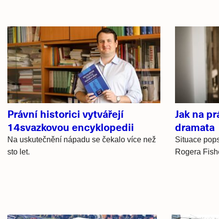
Související
články
Právní historici vytvářejí
Jak na pr
14svazkovou encyklopedii
dramata
Na uskutečnění nápadu se čekalo více než
Situace pops
sto let.
Rogera Fishe
Hlavní