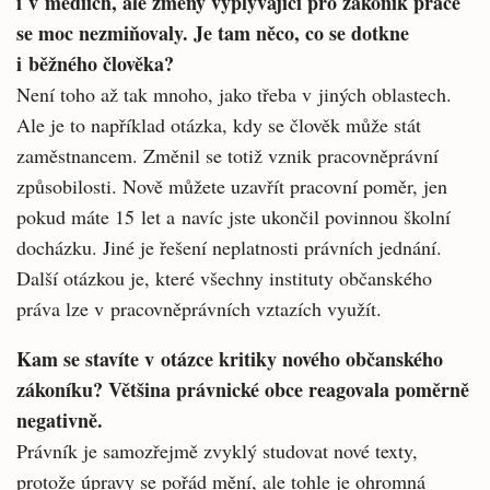
i v médiích, ale změny vyplývající pro zákoník práce
se moc nezmiňovaly. Je tam něco, co se dotkne
i běžného člověka?
Není toho až tak mnoho, jako třeba v jiných oblastech.
Ale je to například otázka, kdy se člověk může stát
zaměstnancem. Změnil se totiž vznik pracovněprávní
způsobilosti. Nově můžete uzavřít pracovní poměr, jen
pokud máte 15 let a navíc jste ukončil povinnou školní
docházku. Jiné je řešení neplatnosti právních jednání.
Další otázkou je, které všechny insti­tuty občanského
práva lze v pracovněprávních vztazích využít.
Kam se stavíte v otázce kritiky nového občanského
zákoníku? Většina právnické obce reagovala poměrně
negativně.
Právník je samozřejmě zvyklý studovat nové texty,
protože úpravy se pořád mění, ale tohle je ohromná