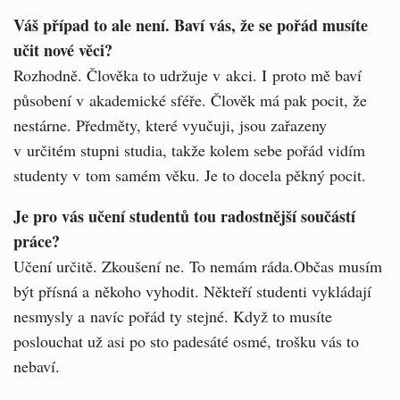
Váš případ to ale není. Baví vás, že se pořád musíte
učit nové věci?
Rozhodně. Člověka to udržuje v akci. I proto mě baví
působení v akademické sféře. Člověk má pak pocit, že
nestárne. Předměty, které vy­učuji, jsou zařazeny
v určitém stupni studia, takže kolem sebe pořád vidím
studenty v tom samém věku. Je to docela pěkný pocit.
Je pro vás učení studentů tou radostněj­ší součástí
práce?
Učení určitě. Zkoušení ne. To nemám ráda.Občas musím
být přísná a někoho vyhodit. Někteří studenti vykládají
nesmysly a navíc pořád ty stejné. Když to musíte
poslouchat už asi po sto padesáté osmé, trošku vás to
nebaví.