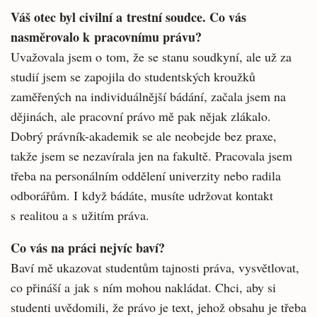
Váš otec byl civilní a trestní soudce. Co vás
nasměrovalo k pracovnímu právu?
Uvažovala jsem o tom, že se stanu soudkyní, ale už za
studií jsem se zapojila do studentských kroužků
zaměřených na individuálnější bádání, začala jsem na
dějinách, ale pracovní právo mě pak nějak zlákalo.
Dobrý právník-akademik se ale neobejde bez praxe,
takže jsem se nezavírala jen na fakultě. Pracovala jsem
třeba na perso­nálním oddělení univerzity nebo radila
odbo­rářům. I když bádáte, musíte udržovat kontakt
s realitou a s užitím práva.
Co vás na práci nejvíc baví?
Baví mě ukazovat studentům tajnosti práva, vysvětlovat,
co přináší a jak s ním mohou na­kládat. Chci, aby si
studenti uvědomili, že právo je text, jehož obsahu je třeba