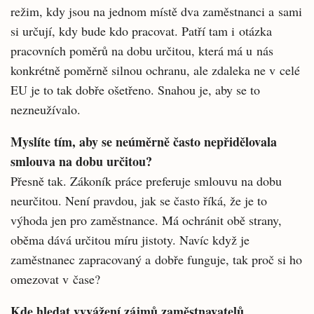
režim, kdy jsou na jednom místě dva zaměstnanci a sami
si ur­čují, kdy bude kdo pracovat. Patří tam i otázka
pracovních poměrů na dobu určitou, která má u nás
konkrétně poměrně silnou ochranu, ale zdaleka ne v celé
EU je to tak dobře ošetřeno. Snahou je, aby se to
nezneužívalo.
Myslíte tím, aby se neúměrně často ne­přidělovala
smlouva na dobu určitou?
Přesně tak. Zákoník práce preferuje smlouvu na dobu
neurčitou. Není pravdou, jak se často říká, že je to
výhoda jen pro zaměstnance. Má ochránit obě strany,
oběma dává určitou míru jistoty. Navíc když je
zaměstnanec zapracovaný a dobře funguje, tak proč si ho
omezovat v čase?
Kde hledat vyvážení zájmů zaměstnava­telů