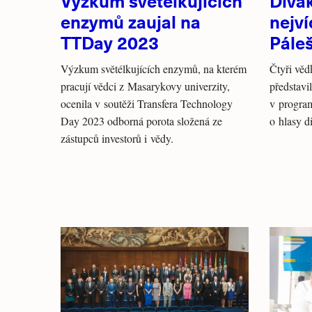
Výzkum světélkujících
Divá
enzymů zaujal na
nejví
TTDay 2023
Pále
Výzkum světélkujících enzymů, na kterém
Čtyři věd
pracují vědci z Masarykovy univerzity,
představ
ocenila v soutěži Transfera Technology
v program
Day 2023 odborná porota složená ze
o hlasy d
zástupců investorů i vědy.