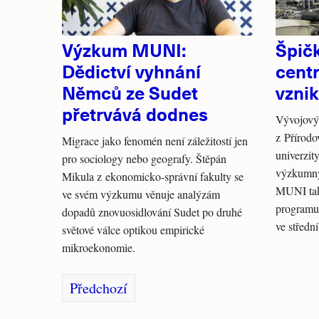
Výzkum MUNI:
Špič
Dědictví vyhnání
cent
Němců ze Sudet
vzni
přetrvává dodnes
Vývojový 
z Přírod
Migrace jako fenomén není záležitostí jen
univerzit
pro sociology nebo geografy. Štěpán
výzkumný
Mikula z ekonomicko-správní fakulty se
MUNI tak
ve svém výzkumu věnuje analýzám
programu
dopadů znovuosidlování Sudet po druhé
ve středn
světové válce optikou empirické
mikroekonomie.
Předchozí