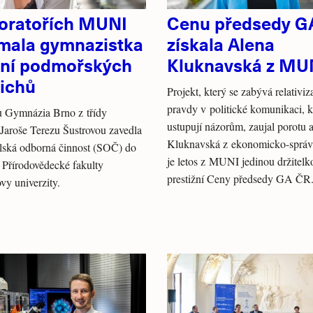
boratořích MUNI
Cenu předsedy G
mala gymnazistka
získala Alena
ení podmořských
Kluknavská z MU
čichů
Projekt, který se zabývá relativiz
pravdy v politické komunikaci, k
u Gymnázia Brno z třídy
ustupují názorům, zaujal porotu 
Jaroše Terezu Šustrovou zavedla
Kluknavská z ekonomicko-správn
lská odborná činnost (SOČ) do
je letos z MUNI jedinou držitelk
í Přírodovědecké fakulty
prestižní Ceny předsedy GA ČR
vy univerzity.