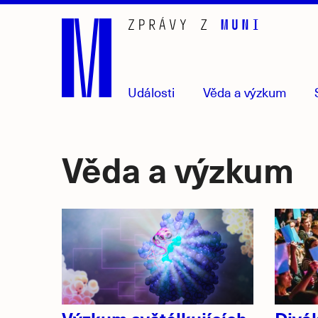
Přejít
na
hlavní
obsah
Události
Věda
a výzkum
Věda a výzkum