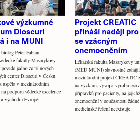
kové výzkumné
Projekt CREATIC
rum Dioscuri
přináší naději pro 
ká i na MUNI
se vzácným
onemocněním
biolog Peter Fabian
ovědecké fakulty Masarykovy
Lékařská fakulta Masarykovy uni
y povede jedno ze tří nových
(MED MUNI) slavnostně zahájila
ch center Dioscuri v Česku.
mezinárodní projekt CREATIC 
 uspěla v mezinárodním
na výzkum, vývoj a výrobu léči
 na podporu vědecké excelence
přípravků pro pacienty, na jejich
í a východní Evropě.
onemocnění v současnosti žádné
medicínské řešení neexistuje.