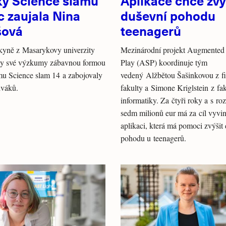
ky Science slamu
Aplikace chce zvý
c zaujala Nina
duševní pohodu
šová
teenagerů
kyně z Masarykovy univerzity
Mezinárodní projekt Augmented 
ily své výzkumy zábavnou formou
Play (ASP) koordinuje tým
u Science slam 14 a zabojovaly
vedený Alžbětou Šašinkovou z fi
iváků.
fakulty a Simone Kriglstein z fa
informatiky. Za čtyři roky a s r
sedm milionů eur má za cíl vyvi
aplikaci, která má pomoci zvýšit
pohodu u teenagerů.