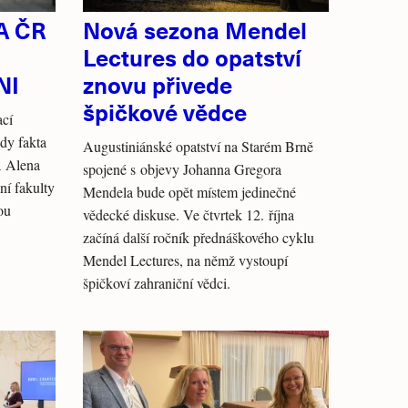
A ČR
Nová sezona Mendel
Lectures do opatství
NI
znovu přivede
špičkové vědce
ací
dy fakta
Augustiniánské opatství na Starém Brně
a Alena
spojené s objevy Johanna Gregora
í fakulty
Mendela bude opět místem jedinečné
ou
vědecké diskuse. Ve čtvrtek 12. října
.
začíná další ročník přednáškového cyklu
Mendel Lectures, na němž vystoupí
špičkoví zahraniční vědci.