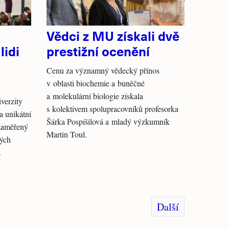
Vědci z MU získali dvě
lidi
prestižní ocenění
Cenu za významný vědecký přínos
v oblasti biochemie a buněčné
a molekulární biologie získala
verzity
s kolektivem spolupracovníků profesorka
 unikátní
Šárka Pospíšilová a mladý výzkumník
zaměřený
Martin Toul.
vých
ž
Další