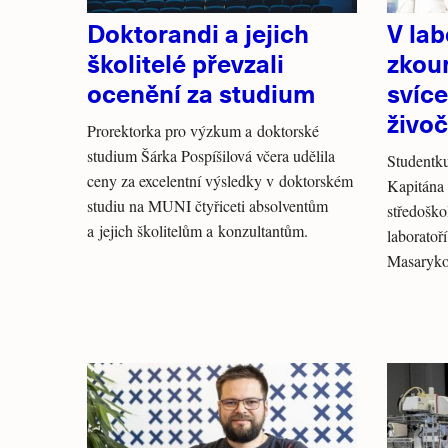
Doktorandi a jejich
V la
školitelé převzali
zkou
ocenění za studium
svíc
živo
Prorektorka pro výzkum a doktorské
studium Šárka Pospíšilová včera udělila
Studentk
ceny za excelentní výsledky v doktorském
Kapitána 
studiu na MUNI čtyřiceti absolventům
středoško
a jejich školitelům a konzultantům.
laboratoř
Masaryko