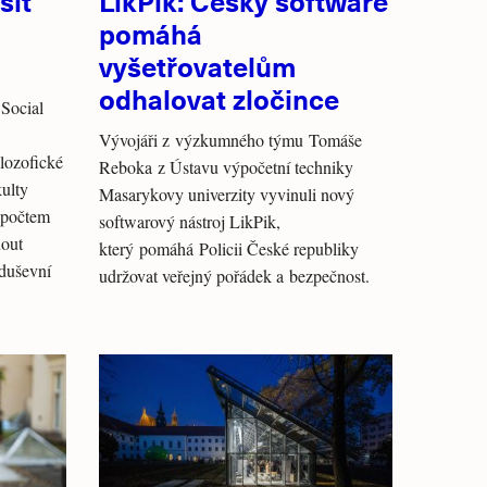
šit
LikPik: Český software
pomáhá
vyšetřovatelům
odhalovat zločince
Social
Vývojáři z výzkumného týmu Tomáše
lozofické
Reboka z Ústavu výpočetní techniky
kulty
Masarykovy univerzity vyvinuli nový
ozpočtem
softwarový nástroj LikPik,
nout
který pomáhá Policii České republiky
 duševní
udržovat veřejný pořádek a bezpečnost.