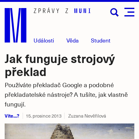
Přejít
na
hlavní
obsah
Události
Věda
Student
Jak funguje strojový
překlad
Používáte překladač Google a podobné
překladatelské nástroje? A tušíte, jak vlastně
fungují.
Víte...?
15. prosince 2013
Zuzana Nevěřilová