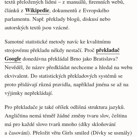
textů přeložených lidmi – z manuálů, firemních webů,
Wikipedie
článků z
, dokumentů z Evropského
parlamentu. Např. překlady blogů, diskusí nebo
autorských textů jsou vzácné.
Samotné statistické metody navíc ke kvalitnímu
překladač
strojovému překladu někdy nestačí. Proč
Google
donedávna překládal Brno jako Bratislava?
Nevěděl, že název předkládat nechceme a hledal na webu
ekvivalent. Do statistických překladových systémů se
proto přidávají různá pravidla, například jména se až na
výjimky nepřekládají.
Pro překladače je také oříšek odlišná struktura jazyků.
Angličtina nemá téměř žádné změny tvaru slov, čeština
má pro každé slovo tvarů mnoho (díky skloňování
a časování). Přeložit větu Girls smiled (Dívky se usmály)