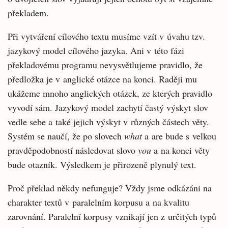
překladem.
Při vytváření cílového textu musíme vzít v úvahu tzv.
jazykový model cílového jazyka. Ani v této fázi
překladovému programu nevysvětlujeme pravidlo, že
předložka je v anglické otázce na konci. Raději mu
ukážeme mnoho anglických otázek, ze kterých pravidlo
vyvodí sám. Jazykový model zachytí častý výskyt slov
vedle sebe a také jejich výskyt v různých částech věty.
Systém se naučí, že po slovech
what
a are bude s velkou
pravděpodobností následovat slovo
you
a na konci věty
bude otazník. Výsledkem je přirozeně plynulý text.
Proč překlad někdy nefunguje? Vždy jsme odkázáni na
charakter textů v paralelním korpusu a na kvalitu
zarovnání. Paralelní korpusy vznikají jen z určitých typů