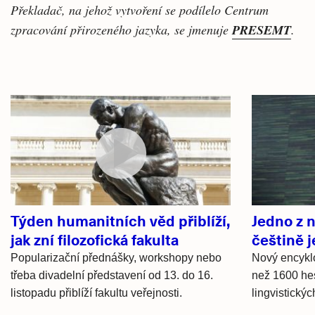
Překladač, na jehož vytvoření se podílelo Centrum
zpracování přirozeného jazyka, se jmenuje
PRESEMT
.
Související
články
Týden humanitních věd přiblíží,
Jedno z n
jak zní filozofická fakulta
češtině 
Popularizační přednášky, workshopy nebo
Nový encyklo
třeba divadelní představení od 13. do 16.
než 1600 hes
listopadu přiblíží fakultu veřejnosti.
lingvistický