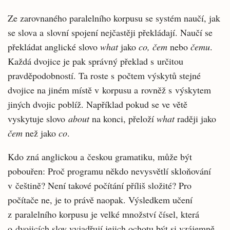
Ze zarovnaného paralelního korpusu se systém naučí, jak
se slova a slovní spojení nejčastěji překládají. Naučí se
překládat anglické slovo
what
jako
co, čem
nebo
čemu
.
Každá dvojice je pak správný překlad s určitou
pravděpodobností. Ta roste s počtem výskytů stejné
dvojice na jiném místě v korpusu a rovněž s výskytem
jiných dvojic poblíž. Například pokud se ve větě
vyskytuje slovo
about
na konci, přeloží
what
raději jako
čem
než jako
co
.
Kdo zná anglickou a českou gramatiku, může být
pobouřen: Proč programu někdo nevysvětlí skloňování
v češtině? Není takové počítání příliš složité? Pro
počítače ne, je to právě naopak. Výsledkem učení
z paralelního korpusu je velké množství čísel, která
o dvojicích slov vyjadřují jejich ochotu být si vzájemně