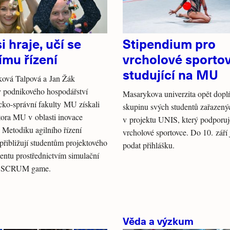
i hraje, učí se
Stipendium pro
ímu řízení
vrcholové sporto
studující na MU
ková Talpová a Jan Žák
y podnikového hospodářství
Masarykova univerzita opět dopl
ko-správní fakulty MU získali
skupinu svých studentů zařazený
ora MU v oblasti inovace
v projektu UNIS, který podporuj
 Metodiku agilního řízení
vrcholové sportovce. Do 10. září
ibližují studentům projektového
podat přihlášku.
ntu prostřednictvím simulační
o SCRUM game.
Věda a výzkum