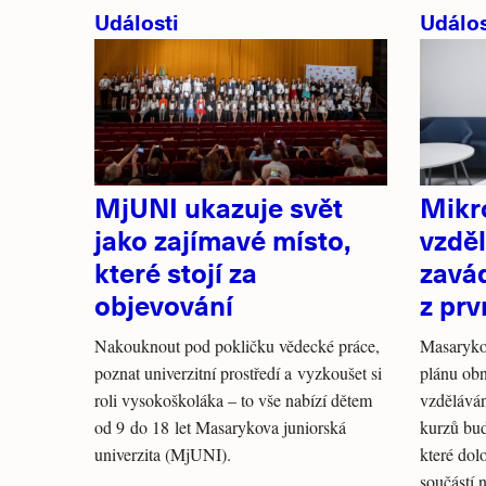
Události
Událos
MjUNI ukazuje svět
Mikro
jako zajímavé místo,
vzděl
které stojí za
zavád
objevování
z prv
Nakouknout pod pokličku vědecké práce,
Masaryko
poznat univerzitní prostředí a vyzkoušet si
plánu obn
roli vysokoškoláka – to vše nabízí dětem
vzdělává
od 9 do 18 let Masarykova juniorská
kurzů bud
univerzita (MjUNI).
které dol
součástí 