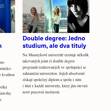
Double degree: Jedno
h
studium, ale dva tituly
Na Masarykově univerzitě existuje několik
takzvaných joint či double degree
rno
programů realizovaných ve spolupráci se
omicko-
zahraniční univerzitou. Jejich absolventi
e kvalitou
získají společný diplom a spolu s ním
i titul z každé univerzity, který jim otevírá
velká
nové pracovní možnosti.
 návrhy
m.