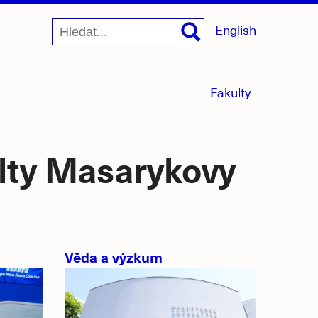
English
menu
Fakulty
sbaleno
ulty Masarykovy
Věda a výzkum