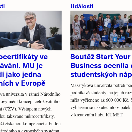
ti
Události
certifikáty ve
Soutěž Start Your
ávání. MU je
Business ocenila
í jako jedna
studentských ná
ních v Evropě
Masarykova univerzita potřetí po
podnikavé studenty, na jejich rozv
va univerzita v rámci Národního
měla vyčleněno až 600 000 Kč. 
ovy mění koncept celoživotního
vyhlášení se uskutečnilo v pátek
ní (CŽV). Výstupem nových
v kreativním hubu KUMST.
ou takzvané mikrocertifikáty,
oží získanou kompetenci a budou
národního a evropského systému.