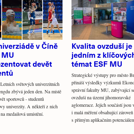
iverziádě v Číně
Kvalita ovzduší je
e MU
jedním z klíčovýc
ezentovat devět
témat ESF MU
entů
Strategické výstupy pro město B
přináší výsledky výzkumů Ekon
 Letních světových univerzitních
správní fakulty MU, zabývající s
engdu zbývá jeden den. Na místě
ovzduší na území jihomoravské
evět sportovců - studentů
aglomerace. Jejich součástí jsou 
y univerzity. A někteří z nich
i malá měření obsahující zároveň
 na medailová umístění.
s přímým aplikačním potenciále