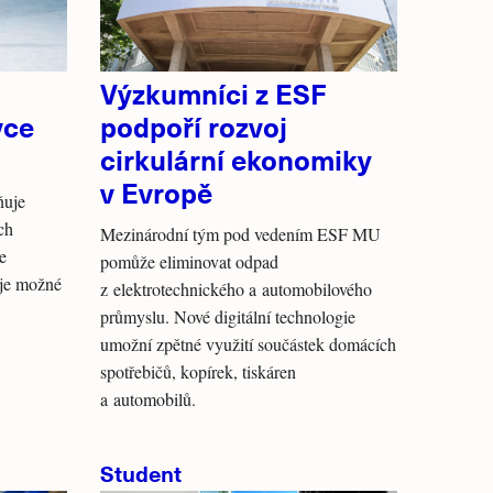
Výzkumníci z ESF
vce
podpoří rozvoj
cirkulární ekonomiky
v Evropě
ňuje
ch
Mezinárodní tým pod vedením ESF MU
e
pomůže eliminovat odpad
 je možné
z elektrotechnického a automobilového
průmyslu. Nové digitální technologie
umožní zpětné využití součástek domácích
spotřebičů, kopírek, tiskáren
a automobilů.
Student