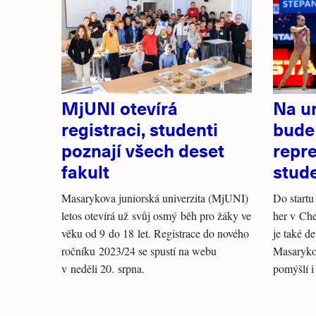
MjUNI otevírá
Na un
registraci, studenti
bud
poznají všech deset
repr
fakult
stud
Masarykova juniorská univerzita (MjUNI)
Do startu
letos otevírá už svůj osmý běh pro žáky ve
her v Ch
věku od 9 do 18 let. Registrace do nového
je také d
ročníku 2023/24 se spustí na webu
Masarykov
v neděli 20. srpna.
pomýšlí i