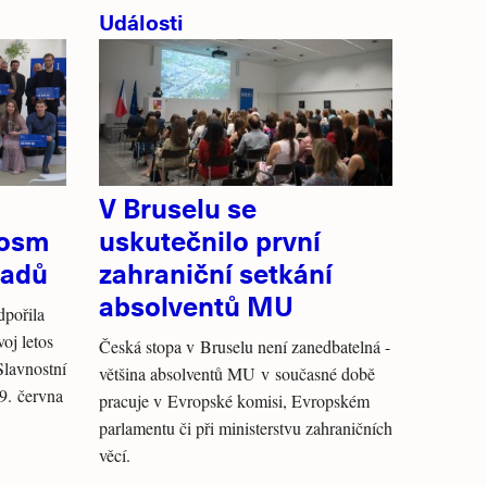
Události
V Bruselu se
 osm
uskutečnilo první
padů
zahraniční setkání
absolventů MU
dpořila
oj letos
Česká stopa v Bruselu není zanedbatelná -
Slavnostní
většina absolventů MU v současné době
 9. června
pracuje v Evropské komisi, Evropském
parlamentu či při ministerstvu zahraničních
věcí.