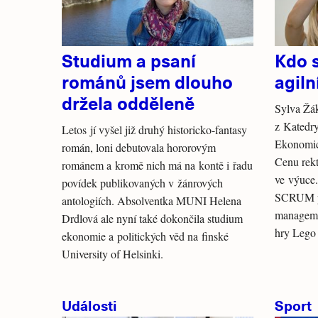
Studium a psaní
Kdo s
románů jsem dlouho
agiln
držela odděleně
Sylva Žá
z Katedr
Letos jí vyšel již druhý historicko-fantasy
Ekonomic
román, loni debutovala hororovým
Cenu rekt
románem a kromě nich má na kontě i řadu
ve výuce.
povídek publikovaných v žánrových
SCRUM př
antologiích. Absolventka MUNI Helena
manageme
Drdlová ale nyní také dokončila studium
hry Leg
ekonomie a politických věd na finské
University of Helsinki.
Události
Sport