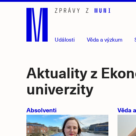
Přejít
na
hlavní
obsah
Události
Věda
a výzkum
Aktuality z Eko
univerzity
Absolventi
Věda 