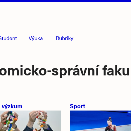
Student
Výuka
Rubriky
menu
sbaleno
nomicko-správní fak
a výzkum
Sport