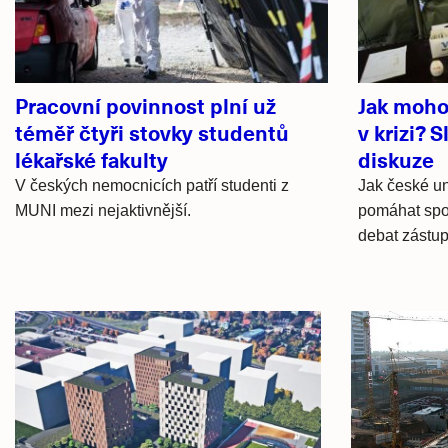
Pracovní povinnost plní už
Jak moho
téměř čtyři stovky studentů
v krizi? 
lékařské fakulty
diskuze
V českých nemocnicích patří studenti z
Jak české u
MUNI mezi nejaktivnější.
pomáhat spol
debat zástup
Hlavní
novinky