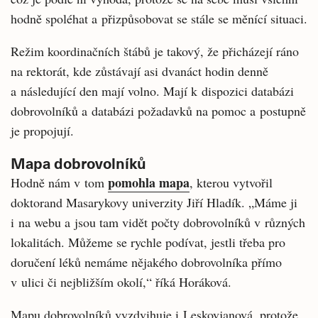
hodně spoléhat a přizpůsobovat se stále se měnící situaci.
Režim koordinačních štábů je takový, že přicházejí ráno
na rektorát, kde zůstávají asi dvanáct hodin denně
a následující den mají volno. Mají k dispozici databázi
dobrovolníků a databázi požadavků na pomoc a postupně
je propojují.
Mapa dobrovolníků
pomohla mapa
Hodně nám v tom
, kterou vytvořil
doktorand Masarykovy univerzity Jiří Hladík. „Máme ji
i na webu a jsou tam vidět počty dobrovolníků v různých
lokalitách. Můžeme se rychle podívat, jestli třeba pro
doručení léků nemáme nějakého dobrovolníka přímo
v ulici či nejbližším okolí,“ říká Horáková.
Mapu dobrovolníků vyzdvihuje i Leskovjanová, protože