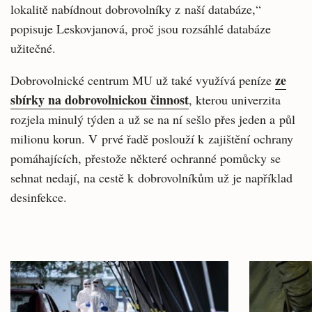
lokalitě nabídnout dobrovolníky z naší databáze,“
popisuje Leskovjanová, proč jsou rozsáhlé databáze
užitečné.
ze
Dobrovolnické centrum MU už také využívá peníze
sbírky na dobrovolnickou činnost
, kterou univerzita
rozjela minulý týden a už se na ní sešlo přes jeden a půl
milionu korun. V prvé řadě poslouží k zajištění ochrany
pomáhajících, přestože některé ochranné pomůcky se
sehnat nedají, na cestě k dobrovolníkům už je například
desinfekce.
Související
články