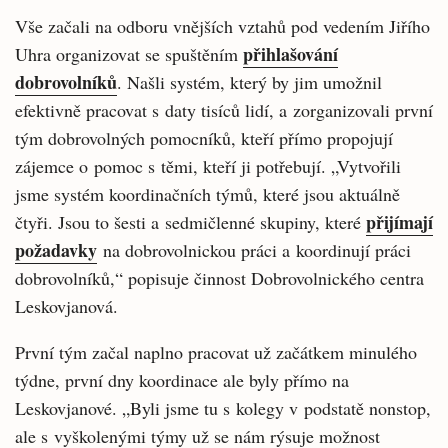
Vše začali na odboru vnějších vztahů pod vedením Jiřího
přihlašování
Uhra organizovat se spuštěním
dobrovolníků
. Našli systém, který by jim umožnil
efektivně pracovat s daty tisíců lidí, a zorganizovali první
tým dobrovolných pomocníků, kteří přímo propojují
zájemce o pomoc s těmi, kteří ji potřebují. „Vytvořili
jsme systém koordinačních týmů, které jsou aktuálně
přijímají
čtyři. Jsou to šesti a sedmičlenné skupiny, které
požadavky
na dobrovolnickou práci a koordinují práci
dobrovolníků,“ popisuje činnost Dobrovolnického centra
Leskovjanová.
První tým začal naplno pracovat už začátkem minulého
týdne, první dny koordinace ale byly přímo na
Leskovjanové. „Byli jsme tu s kolegy v podstatě nonstop,
ale s vyškolenými týmy už se nám rýsuje možnost