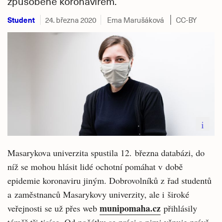
způsobené koronavirem.
Student
24. března 2020
Ema Marušáková
CC-BY
i
Masarykova univerzita spustila 12. března databázi, do
níž se mohou hlásit lidé ochotní pomáhat v době
epidemie koronaviru jiným. Dobrovolníků z řad studentů
a zaměstnanců Masarykovy univerzity, ale i široké
munipomaha.cz
veřejnosti se už přes web
přihlásily