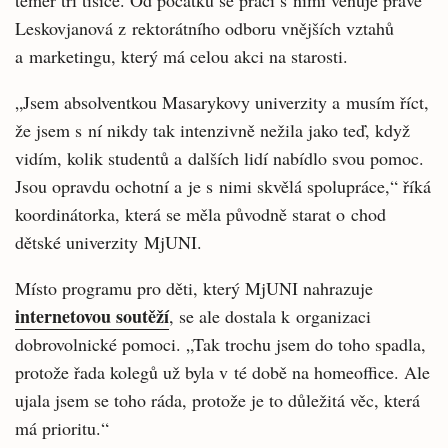
téměř tři tisíce. Od počátku se práci s nimi věnuje právě
Leskovjanová z rektorátního odboru vnějších vztahů
a marketingu, který má celou akci na starosti.
„Jsem absolventkou Masarykovy univerzity a musím říct,
že jsem s ní nikdy tak intenzivně nežila jako teď, když
vidím, kolik studentů a dalších lidí nabídlo svou pomoc.
Jsou opravdu ochotní a je s nimi skvělá spolupráce,“ říká
koordinátorka, která se měla původně starat o chod
dětské univerzity MjUNI.
Místo programu pro děti, který MjUNI nahrazuje
internetovou soutěží
, se ale dostala k organizaci
dobrovolnické pomoci. „Tak trochu jsem do toho spadla,
protože řada kolegů už byla v té době na homeoffice. Ale
ujala jsem se toho ráda, protože je to důležitá věc, která
má prioritu.“