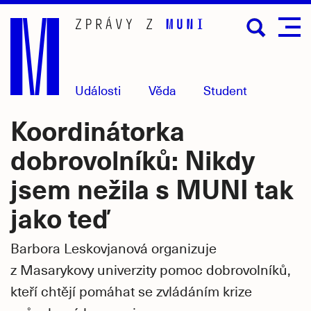
Přejít
na
hlavní
obsah
Události
Věda
Student
Koordinátorka
dobrovolníků: Nikdy
jsem nežila s MUNI tak
jako teď
Barbora Leskovjanová organizuje
z Masarykovy univerzity pomoc dobrovolníků,
kteří chtějí pomáhat se zvládáním krize