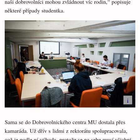
naši dobrovolníci mohou zvládnout víc rodin,“ popisuje
některé případy studentka.
i
Sama se do Dobrovolnického centra MU dostala přes
kamaráda. Už dřív s lidmi z rektorátu spolupracovala,
což je podle ní výhoda, protože se na sebe musí všichni