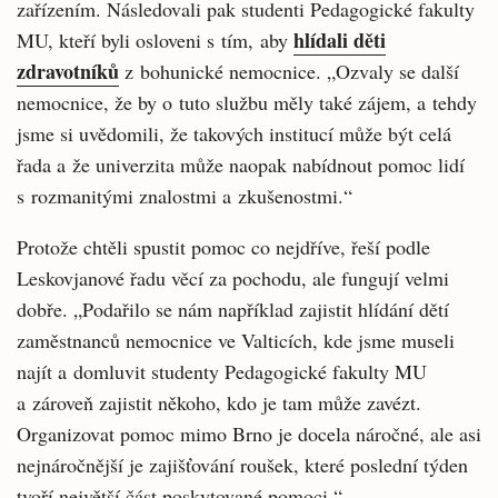
zařízením. Následovali pak studenti Pedagogické fakulty
hlídali děti
MU, kteří byli osloveni s tím, aby
zdravotníků
z bohunické nemocnice. „Ozvaly se další
nemocnice, že by o tuto službu měly také zájem, a tehdy
jsme si uvědomili, že takových institucí může být celá
řada a že univerzita může naopak nabídnout pomoc lidí
s rozmanitými znalostmi a zkušenostmi.“
Protože chtěli spustit pomoc co nejdříve, řeší podle
Leskovjanové řadu věcí za pochodu, ale fungují velmi
dobře. „Podařilo se nám například zajistit hlídání dětí
zaměstnanců nemocnice ve Valticích, kde jsme museli
najít a domluvit studenty Pedagogické fakulty MU
a zároveň zajistit někoho, kdo je tam může zavézt.
Organizovat pomoc mimo Brno je docela náročné, ale asi
nejnáročnější je zajišťování roušek, které poslední týden
tvoří největší část poskytované pomoci.“