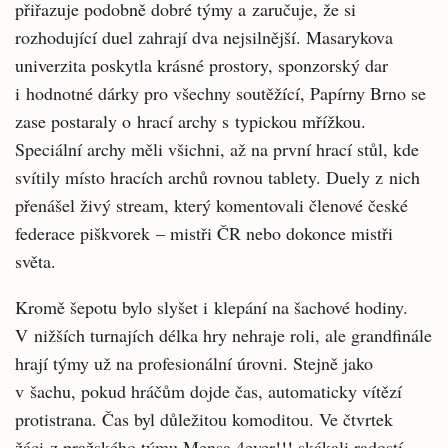
přiřazuje podobně dobré týmy a zaručuje, že si
rozhodující duel zahrají dva nejsilnější. Masarykova
univerzita poskytla krásné prostory, sponzorský dar
i hodnotné dárky pro všechny soutěžící, Papírny Brno se
zase postaraly o hrací archy s typickou mřížkou.
Speciální archy měli všichni, až na první hrací stůl, kde
svítily místo hracích archů rovnou tablety. Duely z nich
přenášel živý stream, který komentovali členové české
federace piškvorek – mistři ČR nebo dokonce mistři
světa.
Kromě šepotu bylo slyšet i klepání na šachové hodiny.
V nižších turnajích délka hry nehraje roli, ale grandfinále
hrají týmy už na profesionální úrovni. Stejně jako
v šachu, pokud hráčům dojde čas, automaticky vítězí
protistrana. Čas byl důležitou komoditou. Ve čtvrtek
žáci z pražského týmu Mensa 4ever!!! skákali radostí,