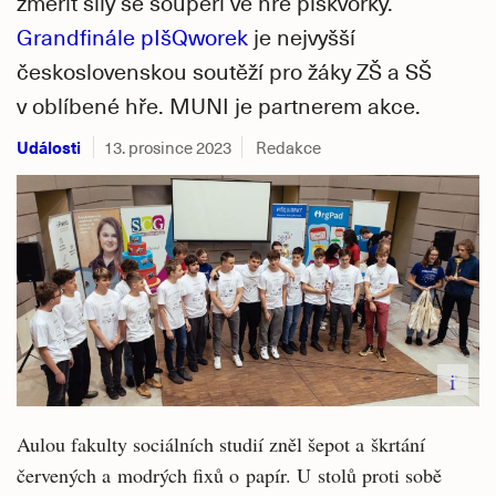
změřit síly se soupeři ve hře piškvorky.
Grandfinále pIšQworek
je nejvyšší
československou soutěží pro žáky ZŠ a SŠ
v oblíbené hře. MUNI je partnerem akce.
Události
13. prosince 2023
Redakce
i
Aulou fakulty sociálních studií zněl šepot a škrtání
červených a modrých fixů o papír. U stolů proti sobě