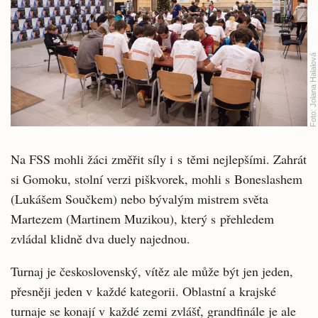
Jolana Halalová
Foto:
Na FSS mohli žáci změřit síly i s těmi nejlepšími. Zahrát
si Gomoku, stolní verzi piškvorek, mohli s Boneslashem
(Lukášem Součkem) nebo bývalým mistrem světa
Martezem (Martinem Muzikou), který s přehledem
zvládal klidně dva duely najednou.
Turnaj je československý, vítěz ale může být jen jeden,
přesněji jeden v každé kategorii. Oblastní a krajské
turnaje se konají v každé zemi zvlášť, grandfinále je ale