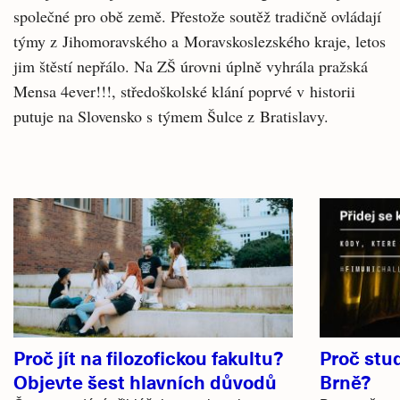
společné pro obě země. Přestože soutěž tradičně ovládají
týmy z Jihomoravského a Moravskoslezského kraje, letos
jim štěstí nepřálo. Na ZŠ úrovni úplně vyhrála pražská
Mensa 4ever!!!, středoškolské klání poprvé v historii
putuje na Slovensko s týmem Šulce z Bratislavy.
Související
články
Proč jít na filozofickou fakultu?
Proč stu
Objevte šest hlavních důvodů
Brně?