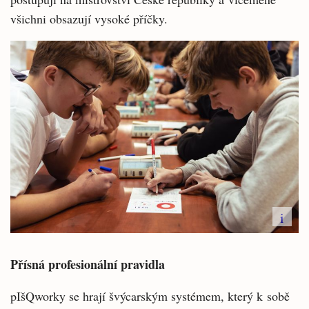
všichni obsazují vysoké příčky.
i
Přísná profesionální pravidla
pIšQworky se hrají švýcarským systémem, který k sobě