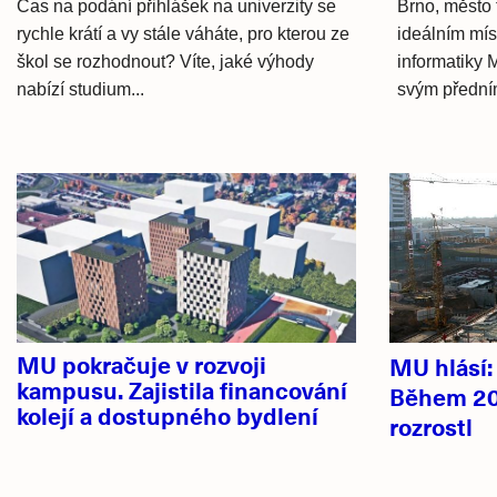
Čas na podání přihlášek na univerzity se
Brno
,
město 
rychle krátí a vy stále váháte, pro kterou ze
ideálním mís
škol se rozhodnout? Víte, jaké výhody
informatiky 
nabízí studium...
svým předním
Hlavní
novinky
MU pokračuje v rozvoji
MU hlásí
kampusu. Zajistila financování
Během 20
kolejí a dostupného bydlení
rozrostl