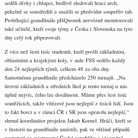
seděli dívky i chlapci, bedlivě sledovali hrací arch,
pekelně se soustředili a snažili se předvídat soupeřův tah.
Probíhající grandfinále pIšQworek nervózně monitorovali
také učitelé, kteří svoje týmy z Česka i Slovenska na tyto
dny celý rok připravovali.
Z více než šesti tisíc studentů, kteří prošli základními,
oblastními a krajskými koly, v aule FSS sedělo každý
den 24 nejlepších týmů, celkem 48 za oba dny.
Samotnému grandfinále předcházelo 250 turnajů. „Na
úrovni základních a středních škol je tento turnaj u nás
úplně nejvíc, čeho lze dosáhnout. Máme přes šest tisíc
soutěžících, takže vítězové jsou nejlepší z tisíců lidí. Jsou
to fakt borci a v rámci ČR i SR jsou opravdu nejlepší,“
shrnul koordinátor projektu Jakub Kornel. Hráči, kteří se
v historii na grandfinále umístili, pak ve většině případů
postupují na mistrovství České republiky a víceméně