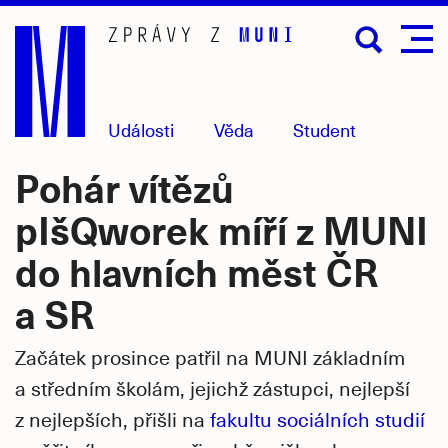
Přejít
na
hlavní
obsah
Události
Věda
Student
Pohár vítězů
pIšQworek míří z MUNI
do hlavních měst ČR
a SR
Začátek prosince patřil na MUNI základním
a středním školám, jejichž zástupci, nejlepší
z nejlepších, přišli na
fakultu sociálních studií