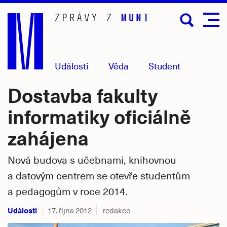
Přejít
na
hlavní
obsah
Události
Věda
Student
Dostavba fakulty
informatiky oficiálně
zahájena
Nová budova s učebnami, knihovnou
a datovým centrem se otevře studentům
a pedagogům v roce 2014.
Události
17. října 2012
redakce