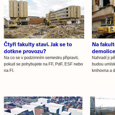
Související
články
Čtyři fakulty staví. Jak se to
Na fakult
dotkne provozu?
demolice
Na co se v podzimním semestru připravit,
Nahradí ji p
pokud se pohybujete na FF, PdF, ESF nebo
budou umístě
na FI.
knihovna a d
Hlavní
novinky