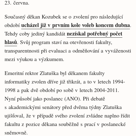
23. června.
Současný děkan Kozubek se o zvolení pro následující
ucházel již v prvním kole voleb koncem dubna
období
.
nezískal potřebný počet
Tehdy coby jediný kandidát
hlasů
. Svůj program staví na otevřenosti fakulty,
transparentnosti při evaluaci a odměňování a vyváženosti
mezi výukou a výzkumem.
Emeritní rektor Zlatuška byl děkanem fakulty
informatiky zvolen dříve již třikrát, a to v letech 1994-
1998 a pak dvě období po sobě v letech 2004-2011.
Nyní působí jako poslanec (ANO). Při debatě
s akademickými senátory před dvěma týdny Zlatuška
ujišťoval, že v případě svého zvolení zvládne naplno řídit
fakultu z pozice děkana souběžně s prací v poslanecké
sněmovně.