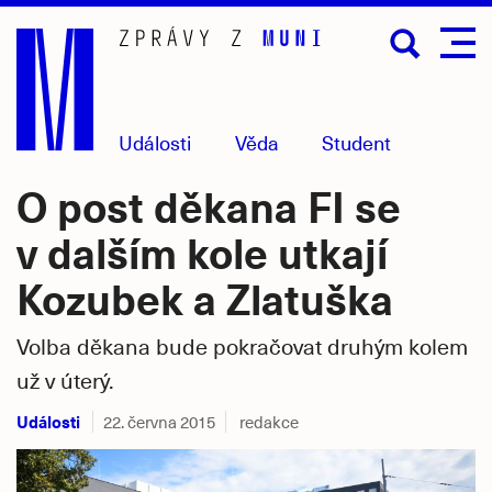
Přejít
na
hlavní
obsah
Události
Věda
Student
O post děkana FI se
v dalším kole utkají
Kozubek a Zlatuška
Volba děkana bude pokračovat druhým kolem
už v úterý.
Události
22. června 2015
redakce