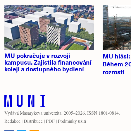
Hlavní
novinky
MU pokračuje v rozvoji
MU hlásí
kampusu. Zajistila financování
Během 20
kolejí a dostupného bydlení
rozrostl
Vydává
Masarykova univerzita
, 2005–2026. ISSN 1801-0814.
Redakce
|
Distribuce
|
PDF
|
Podmínky užití