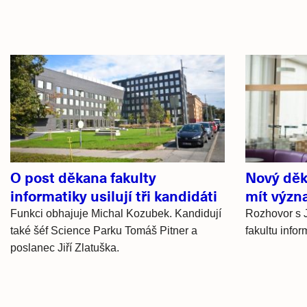
Související
články
O post děkana fakulty
Nový děk
informatiky usilují tři kandidáti
mít význ
Funkci obhajuje Michal Kozubek. Kandidují
Rozhovor s J
také šéf Science Parku Tomáš Pitner a
fakultu infor
poslanec Jiří Zlatuška.