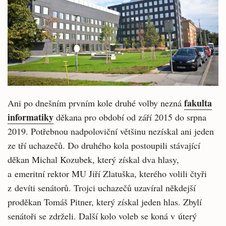
fakulta
Ani po dnešním prvním kole druhé volby nezná
informatiky
děkana pro období od září 2015 do srpna
2019. Potřebnou nadpoloviční většinu nezískal ani jeden
ze tří uchazečů. Do druhého kola postoupili stávající
děkan Michal Kozubek, který získal dva hlasy,
a emeritní rektor MU Jiří Zlatuška, kterého volili čtyři
z devíti senátorů. Trojci uchazečů uzavíral někdejší
proděkan Tomáš Pitner, který získal jeden hlas. Zbylí
senátoři se zdrželi. Další kolo voleb se koná v úterý