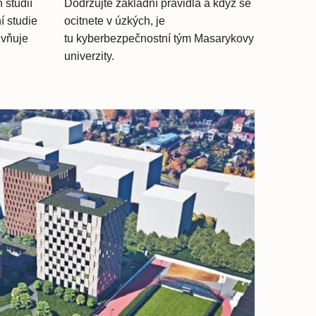
 studií
Dodržujte základní pravidla a když se
í studie
ocitnete v úzkých, je
livňuje
tu kyberbezpečnostní tým Masarykovy
univerzity.