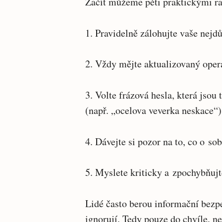
Začít můžeme pěti praktickými ra
1. Pravidelně zálohujte vaše nejdů
2. Vždy mějte aktualizovaný oper
3. Volte frázová hesla, která jso
(např. „ocelova veverka neskace“)
4. Dávejte si pozor na to, co o sob
5. Myslete kriticky a zpochybňujt
Lidé často berou informační bezpe
ignorují. Tedy pouze do chvíle, ne