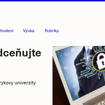
Student
Výuka
Rubriky
menu
sbaleno
dceňujte
ykovy univerzity