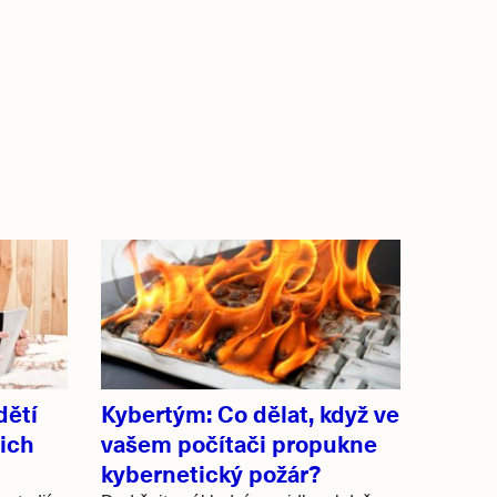
dětí
Kybertým: Co dělat, když ve
jich
vašem počítači propukne
kybernetický požár?