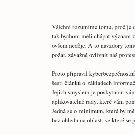
Všichni rozumíme tomu, proč je d
tak bychom měli chápat význam za
ovšem neděje. A to navzdory tom
požár, závažně ovlivnit náš profes
Proto připravil kyberbezpečnostn
šesti článků o základech informa
Jejich smyslem je poskytnout vám
aplikovatelné rady, které vám pom
Jedná se o minimum, které by měl 
bez ohledu na oblast, ve které se 