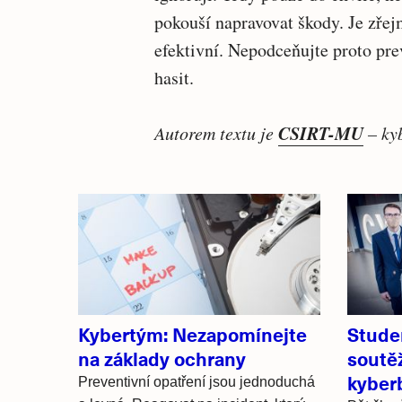
pokouší napravovat škody. Je zřej
efektivní. Nepodceňujte proto pre
hasit.
CSIRT-MU
Autorem textu je
– ky
Související
články
Kybertým: Nezapomínejte
Stude
na základy ochrany
soutěž
kyber
Preventivní opatření jsou jednoduchá