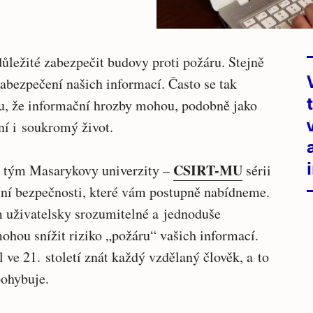
ůležité zabezpečit budovy proti požáru. Stejně
bezpečení našich informací. Často se tak
u, že informační hrozby mohou, podobně jako
ní i soukromý život.
CSIRT-MU
í tým Masarykovy univerzity –
sérii
ční bezpečnosti, které vám postupně nabídneme.
 uživatelsky srozumitelné a jednoduše
ohou snížit riziko „požáru“ vašich informací.
ve 21. století znát každý vzdělaný člověk, a to
pohybuje.