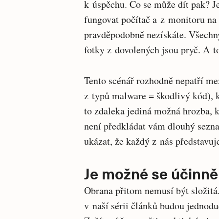
k úspěchu. Co se může dít pak? Je
fungovat počítač a z monitoru na 
pravděpodobně nezískáte. Všechny
fotky z dovolených jsou pryč. A t
Tento scénář rozhodně nepatří me
z typů malware = škodlivý kód), kt
to zdaleka jediná možná hrozba, 
není předkládat vám dlouhý sezna
ukázat, že každý z nás představuje
Je možné se účinně 
Obrana přitom nemusí být složitá
v naší sérii článků budou jednodu