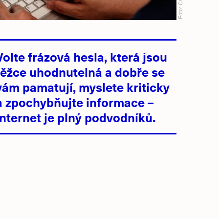
Foto:
Volte frázová hesla, která jsou
těžce uhodnutelná a dobře se
vám pamatují, myslete kriticky
a zpochybňujte informace –
internet je plný podvodníků.