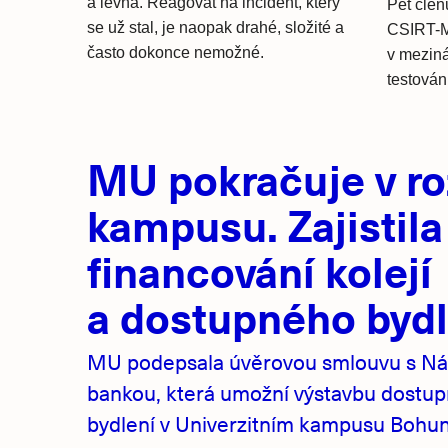
a levná. Reagovat na incident, který
Pět čle
se už stal, je naopak drahé, složité a
CSIRT-M
často dokonce nemožné.
v meziná
testování
Hlavní
MU pokračuje v ro
novinky
kampusu. Zajistila
financování kolejí
a dostupného bydl
MU podepsala úvěrovou smlouvu s Ná
bankou, která umožní výstavbu dostu
bydlení v Univerzitním kampusu Bohuni