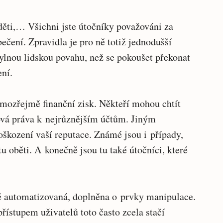
 děti,… Všichni jste útočníky považováni za
ečení. Zpravidla je pro ně totiž jednodušší
ylnou lidskou povahu, než se pokoušet překonat
ení.
mozřejmě finanční zisk. Někteří mohou chtít
upová práva k nejrůznějším účtům. Jiným
škození vaší reputace. Známé jsou i případy,
u oběti. A konečně jsou tu také útočníci, které
ě automatizovaná, doplněna o prvky manipulace.
řístupem uživatelů toto často zcela stačí