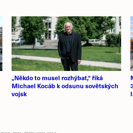
„Někdo to musel rozhýbat,“ říká
Michael Kocáb k odsunu sovětských
vojsk