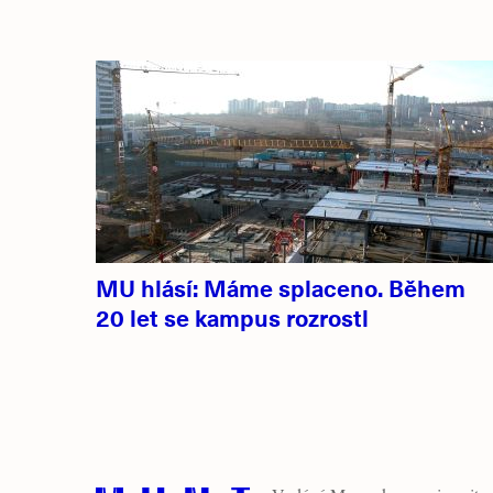
MU hlásí: Máme splaceno. Během
20 let se kampus rozrostl