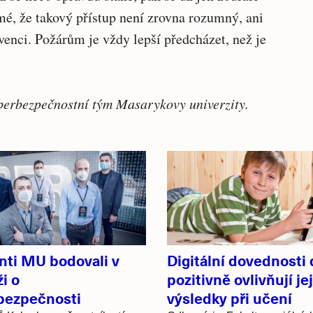
mé, že takový přístup není zrovna rozumný, ani
venci. Požárům je vždy lepší předcházet, než je
berbezpečnostní tým Masarykovy univerzity.
nti MU bodovali v
Digitální dovednosti 
i o
pozitivně ovlivňují je
bezpečnosti
výsledky při učení