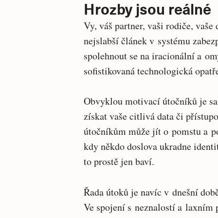
Hrozby jsou reálné
Vy, váš partner, vaši rodiče, vaše
nejslabší článek v systému zabezp
spolehnout se na iracionální a om
sofistikovaná technologická opatř
Obvyklou motivací útočníků je sa
získat vaše citlivá data či příst
útočníkům může jít o pomstu a po
kdy někdo doslova ukradne identit
to prostě jen baví.
Řada útoků je navíc v dnešní dob
Ve spojení s neznalostí a laxním p