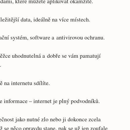
dami, které můžete aplikovat okamžitě.
ležitější data, ideálně na více místech.
ační systém, software a antivirovou ochranu.
u těžce uhodnutelná a dobře se vám pamatují
.
ě na internetu sdílíte.
e informace – internet je plný podvodníků.
čnost jako nutné zlo nebo ji dokonce zcela
ž se něco opravdu stane, pak se už jen zoufale