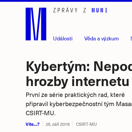
Přejít
na
hlavní
obsah
Události
Věda
a výzkum
Kybertým: Nepo
hrozby internetu
První ze série praktických rad, které
připravil kyberbezpečnostní tým Masar
CSIRT-MU.
Víte...?
25. září 2018
CSIRT-MU