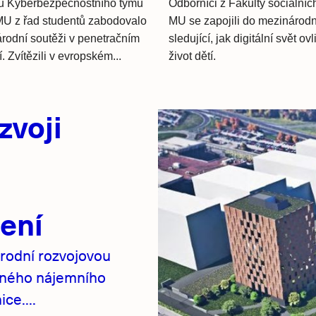
nů Kyberbezpečnostního týmu
Odborníci z Fakulty sociálních
U z řad studentů zabodovalo
MU se zapojili do mezinárodn
rodní soutěži v penetračním
sledující, jak digitální svět ov
. Zvítězili v evropském...
život dětí.
zvoji
ení
rodní rozvojovou
pného nájemního
ce....