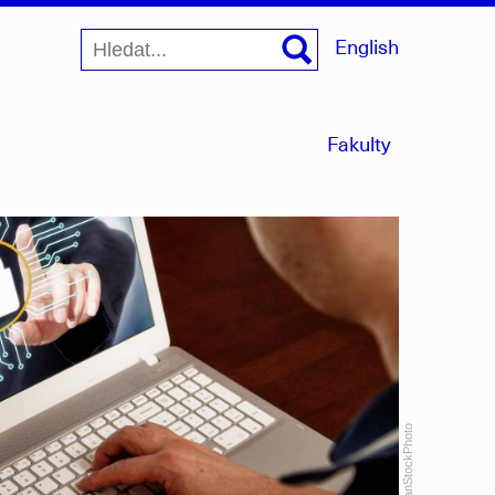
English
menu
Fakulty
sbaleno
CanStockPhoto