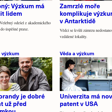
bný: Výzkum má
Zamrzlé moře
it lidem
komplikuje výzk
v Antarktidě
 Velebný odešel z akademického
do úspěšné praxe.
Vědci se kvůli zámrzu nedostano
vzdálené lokality.
a výzkum
Věda a výzkum
orandy je dobré
Univerzita má no
t už před
patent v USA
omkou