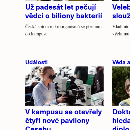
Už padesát let pečují
Vele
vědci o biliony bakterií
slouž
Česká sbírka mikroorganismů se přesunula
Vladimír
do kampusu.
výzkumu 
Události
Věda 
V kampusu se otevřely
Dokt
čtyři nové pavilony
hleda
Cesebu
dipl