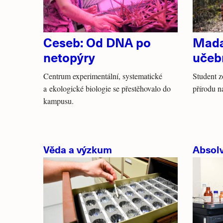
Ceseb: Od DNA po
Mada
netopýry
učebn
Centrum experimentální, systematické
Student 
a ekologické biologie se přestěhovalo do
přírodu 
kampusu.
Věda a výzkum
Absolv