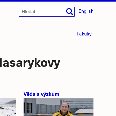
English
menu
Fakulty
sbaleno
 Masarykovy
Věda a výzkum