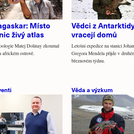
gaskar: Místo
Vědci z Antarktid
ic živý atlas
vracejí domů
zoologie Matej Dolinay zkoumal
Letošní expedice na stanici Joha
na africkém ostrově.
Gregora Mendela přijde v druhé
březnovém týdnu.
enti
Věda a výzkum