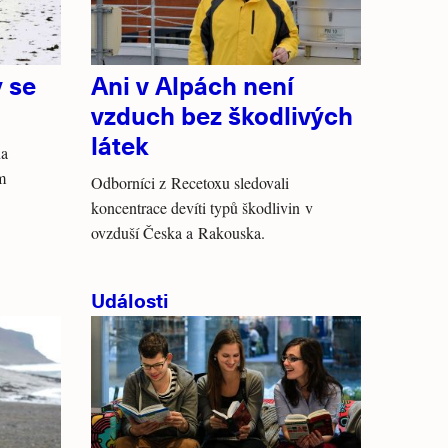
y se
Ani v Alpách není
vzduch bez škodlivých
látek
na
m
Odborníci z Recetoxu sledovali
koncentrace devíti typů škodlivin v
ovzduší Česka a Rakouska.
Události