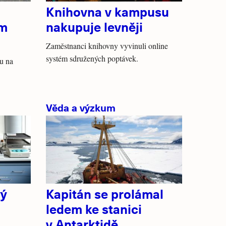
Knihovna v kampusu
um
nakupuje levněji
Zaměstnanci knihovny vyvinuli online
systém sdružených poptávek.
u na
Věda a výzkum
vý
Kapitán se prolámal
ledem ke stanici
v Antarktidě