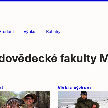
Student
Výuka
Rubriky
menu
sbaleno
rodovědecké fakulty
nt
Věda a výzkum