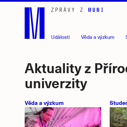
Přejít
na
hlavní
obsah
Události
Věda
a výzkum
Aktuality z Pří
univerzity
Věda a výzkum
Stude