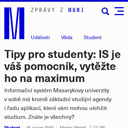
Přejít
na
hlavní
obsah
Události
Věda
Student
Tipy pro studenty: IS je
váš pomocník, vytěžte
ho na maximum
Informační systém Masarykovy univerzity
v sobě má kromě základní studijní agendy
i řadu aplikací, které vám mohou ulehčit
studium. Znáte je všechny?
Student
25. února 2020
Martin Vérteši
CC-BY