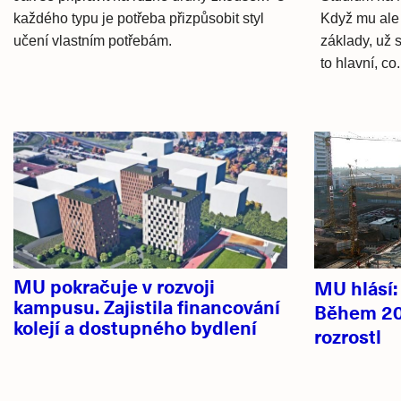
každého typu je potřeba přizpůsobit styl
Když mu ale 
učení vlastním potřebám.
základy, už 
to hlavní, co.
Hlavní
novinky
MU pokračuje v rozvoji
MU hlásí
kampusu. Zajistila financování
Během 20
kolejí a dostupného bydlení
rozrostl