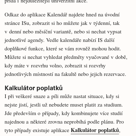
přidá i nejdůležitější univerzitní akce.
Odkaz do aplikace Kalendář najdete hned na úvodní
stránce ISu, zobrazit si ho můžete jak v týdenní, tak
v denní nebo měsíční variantě, nebo si nechat vypsat
jednotlivé agendy. Vedle kalendáře nabízí IS další
doplňkové funkce, které se vám rovněž mohou hodit.
Můžete si nechat vyhledat předměty vyučované v době,
kdy máte v rozvrhu volno, zobrazit si rozvrhy
jednotlivých místností na fakultě nebo jejich rezervace.
Kalkulátor poplatků
I při veškeré snaze a píli může nastat situace, kdy si
nejste jistí, jestli už nebudete muset platit za studium.
Jde především o případy, kdy kombinujete více studií
najednou a některé zrovna neprobíhá podle plánu. Pro
Kalkulátor poplatků
tyto případy existuje aplikace
,