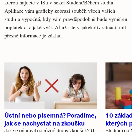
kterou najdete v ISu v sekci Student/Během studia.
Aplikace vám graficky zobrazí souběh všech vašich
studií a vypočítá, kdy vám pravděpodobně bude vyměřen
poplatek a v jaké výši. Ať už jste v jakékoliv situaci, mít
přesné informace je základ.
Související
články
Ústní nebo písemná? Poradíme,
10 zákla
jak se nachystat na zkoušku
kterých 
Jak se připravit na různé druhy zkoušek? U
Studium na M