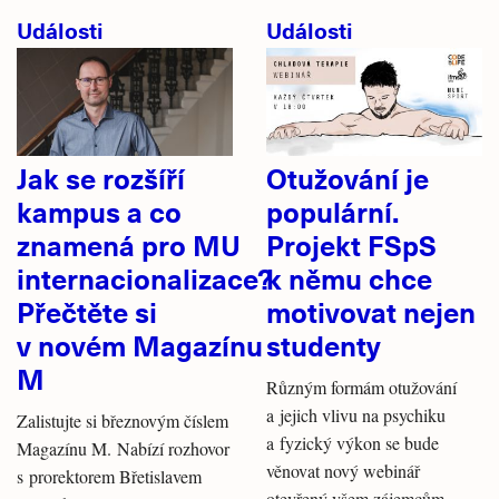
Události
Události
Jak se rozšíří
Otužování je
kampus a co
populární.
znamená pro MU
Projekt FSpS
internacionalizace?
k němu chce
Přečtěte si
motivovat nejen
v novém Magazínu
studenty
M
Různým formám otužování
a jejich vlivu na psychiku
Zalistujte si březnovým číslem
a fyzický výkon se bude
Magazínu M. Nabízí rozhovor
věnovat nový webinář
s prorektorem Břetislavem
otevřený všem zájemcům.