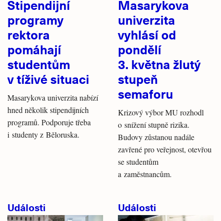
Stipendijní
Masarykova
programy
univerzita
rektora
vyhlásí od
pomáhají
pondělí
studentům
3. května žlutý
v tíživé situaci
stupeň
semaforu
Masarykova univerzita nabízí
hned několik stipendijních
Krizový výbor MU rozhodl
programů. Podporuje třeba
o snížení stupně rizika.
i studenty z Běloruska.
Budovy zůstanou nadále
zavřené pro veřejnost, otevřou
se studentům
a zaměstnancům.
Události
Události