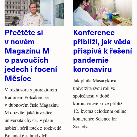
Přečtěte si
Konference
v novém
přiblíží, jak věda
Magazínu M
přispívá k řešení
o pavoučích
pandemie
jedech i focení
koronaviru
Měsíce
Jak plnila Masarykova
univerzita svou roli ve
V rozhovoru s prorektorem
společnosti v době
Radimem Polčákem se
koronavirové krize přiblíží
v dubnovém čísle Magazínu
12. května celodenní online
M dozvíte, jaké investice
konference Science for
univerzita chystá. Vydání
Society.
nabízí i sérii fotek z rozkvetlé
Botanické zahrady MU.