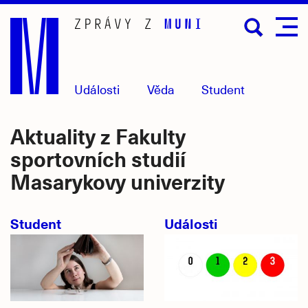
Přejít
na
hlavní
obsah
Události
Věda
Student
Aktuality z Fakulty
sportovních studií
Masarykovy univerzity
Student
Události