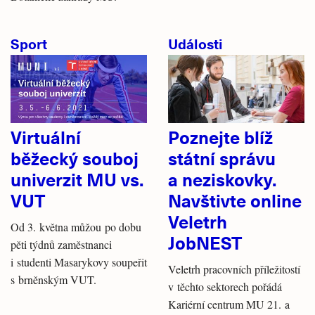
Sport
Události
Virtuální
Poznejte blíž
běžecký souboj
státní správu
univerzit MU vs.
a neziskovky.
VUT
Navštivte online
Veletrh
Od 3. května můžou po dobu
JobNEST
pěti týdnů zaměstnanci
i studenti Masarykovy soupeřit
Veletrh pracovních příležitostí
s brněnským VUT.
v těchto sektorech pořádá
Kariérní centrum MU 21. a