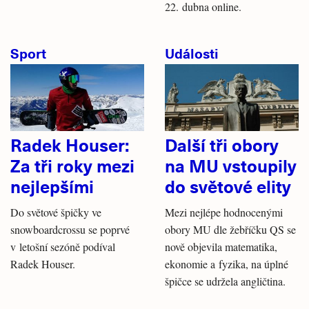
22. dubna online.
Sport
Události
Radek Houser:
Další tři obory
Za tři roky mezi
na MU vstoupily
nejlepšími
do světové elity
Do světové špičky ve
Mezi nejlépe hodnocenými
snowboardcrossu se poprvé
obory MU dle žebříčku QS se
v letošní sezóně podíval
nově objevila matematika,
Radek Houser.
ekonomie a fyzika, na úplné
špičce se udržela angličtina.