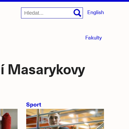
English
menu
Fakulty
sbaleno
dií Masarykovy
Sport