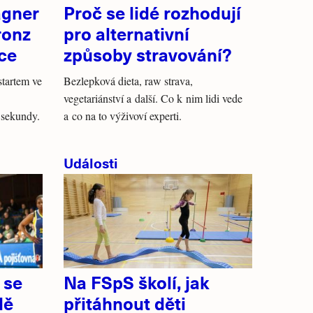
agner
Proč se lidé rozhodují
ronz
pro alternativní
ice
způsoby stravování?
tartem ve
Bezlepková dieta, raw strava,
vegetariánství a další. Co k nim lidi vede
 sekundy.
a co na to výživoví experti.
Události
 se
Na FSpS školí, jak
dě
přitáhnout děti