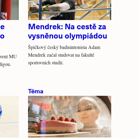
de
Mendrek: Na cestě za
ko
vysněnou olympiádou
Špičkový český badmintonista Adam
Mendrek začal studovat na fakultě
lvent MU
sportovních studií.
ligou.
Téma