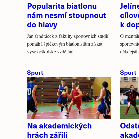
Popularita biatlonu
Jelín
nám nesmí stoupnout
cílov
do hlavy
k do
Jan Ondráček z fakulty sportovních studií
O mentáln
pomáhá špičkovým biatlonistům získat
sportovní
vysokoškolské vzdělání.
někdejšíh
Sport
Sport
Na akademických
Odst
hrách zářili
akad