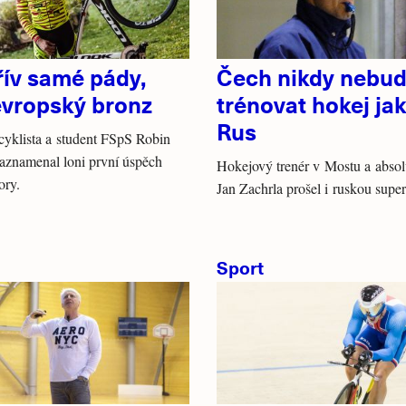
řív samé pády,
Čech nikdy nebu
evropský bronz
trénovat hokej ja
Rus
yklista a student FSpS Robin
aznamenal loni první úspěch
Hokejový trenér v Mostu a abso
ory.
Jan Zachrla prošel i ruskou super
Sport