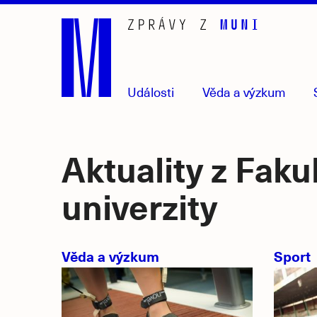
Přejít
na
hlavní
obsah
Události
Věda
a výzkum
Aktuality z Faku
univerzity
Věda a výzkum
Sport