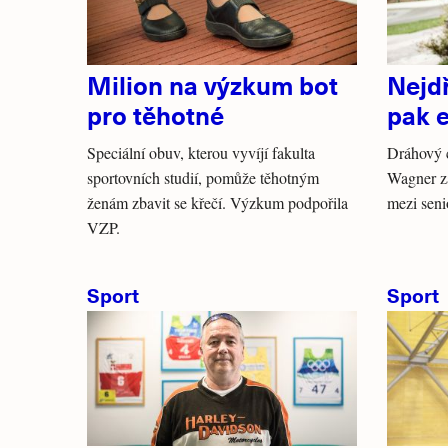
Milion na výzkum bot
Nejd
pro těhotné
pak 
Speciální obuv, kterou vyvíjí fakulta
Dráhový c
sportovních studií, pomůže těhotným
Wagner z
ženám zbavit se křečí. Výzkum podpořila
mezi seni
VZP.
Sport
Sport