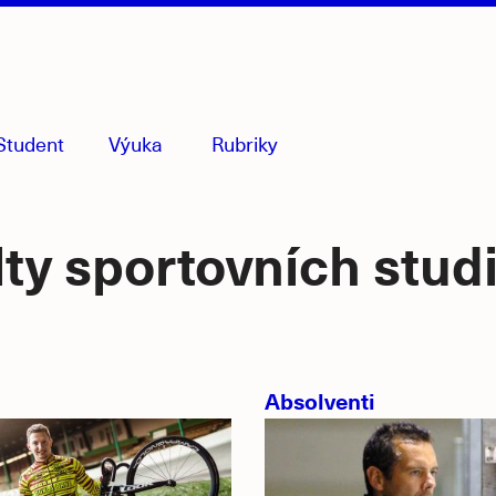
Student
Výuka
Rubriky
menu
sbaleno
lty sportovních stu
Absolventi