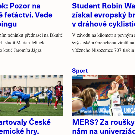
ek: Pozor na
Student Robin W
é feťáctví. Vede
získal evropský b
pingu
v dráhové cyklist
ím tréninku přednášel na fakultě
V závodu na kilometr s pevným s
ch studií Marian Jelínek,
švýcarském Grenchenu ztratil na
o kouč Jaromíra Jágra.
vítězného Nizozemce 707 tisícin
Sport
artovaly České
MERS? Za roušky
emické hry.
nám na univerziá