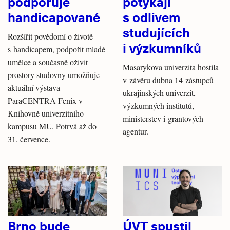
podporuje
potýkají
handicapované
s odlivem
studujících
Rozšířit povědomí o životě
i výzkumníků
s handicapem, podpořit mladé
umělce a současně oživit
Masarykova univerzita hostila
prostory studovny umožňuje
v závěru dubna 14 zástupců
aktuální výstava
ukrajinských univerzit,
ParaCENTRA Fenix v
výzkumných institutů,
Knihovně univerzitního
ministerstev i grantových
kampusu MU. Potrvá až do
agentur.
31. července.
Brno bude
ÚVT spustil