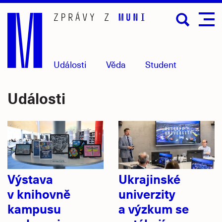
Přejít
na
hlavní
obsah
Události
Věda
Student
Události
Výstava
Ukrajinské
v knihovně
univerzity
kampusu
a výzkum se