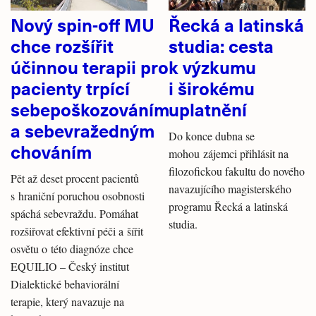
Nový spin-off MU
Řecká a latinská
chce rozšířit
studia: cesta
účinnou terapii pro
k výzkumu
pacienty trpící
i širokému
sebepoškozováním
uplatnění
a sebevražedným
Do konce dubna se
chováním
mohou zájemci přihlásit na
filozofickou fakultu do nového
Pět až deset procent pacientů
navazujícího magisterského
s hraniční poruchou osobnosti
programu Řecká a latinská
spáchá sebevraždu. Pomáhat
studia.
rozšiřovat efektivní péči a šířit
osvětu o této diagnóze chce
EQUILIO – Český institut
Dialektické behaviorální
terapie, který navazuje na