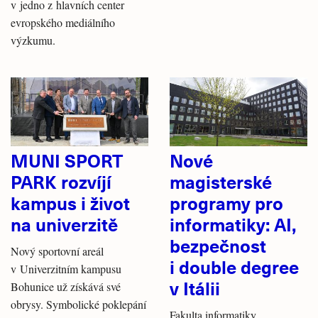
v jedno z hlavních center
evropského mediálního
výzkumu.
MUNI SPORT
Nové
PARK rozvíjí
magisterské
kampus i život
programy pro
na univerzitě
informatiky: AI,
bezpečnost
Nový sportovní areál
i double degree
v Univerzitním kampusu
v Itálii
Bohunice už získává své
obrysy. Symbolické poklepání
Fakulta informatiky