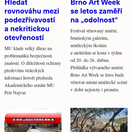
Hledat
Brno Art Week
rovnováhu mezi
se letos zaměří
podezřívavostí
na „odolnost“
a nekritickou
Festival věnovaný umění,
otevřeností
brněnským galeriím,
uměleckým školám
MU klade velký důraz na
a ateliérům se koná v týdnu
problematiku bezpečnosti
od 20. do 26. dubna.
znalostí. O důležitosti ochrany
Přehlídka výtvarného umění
především vědeckých
Brno Art Week se letos bude
informací hovoří předseda
věnovat místní umělecké scéně
Akademického senátu MU
v době nejistoty i proměn.
Petr Najvar.