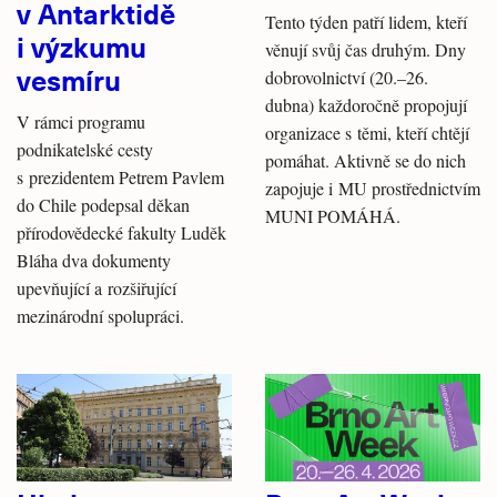
v Antarktidě
Tento týden patří lidem, kteří
i výzkumu
věnují svůj čas druhým. Dny
vesmíru
dobrovolnictví (20.–26.
dubna) každoročně propojují
V rámci programu
organizace s těmi, kteří chtějí
podnikatelské cesty
pomáhat. Aktivně se do nich
s prezidentem Petrem Pavlem
zapojuje i MU prostřednictvím
do Chile podepsal děkan
MUNI POMÁHÁ.
přírodovědecké fakulty Luděk
Bláha dva dokumenty
upevňující a rozšiřující
mezinárodní spolupráci.