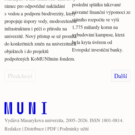
poslední splátku takzvané
rámec pro odpovědné nakládání
návratné finanční výpomoci ze
s vodou a podporu biodiverzity, který
státního rozpočtu ve výši
propojuje úspory vody, modrozelenou
1,775 miliardy korun na
infrastrukturu i péči o přírodu na
vybudování kampusu, která
univerzitě. Nový přístup se už promítá
byla kryta úvěrem od
do konkrétních změn na univerzitních
Evropské investiční banky.
objektech i do projektů
podpořených KoMUNItním fondem.
Předchozí
Další
Vydává
Masarykova univerzita
, 2005–2026. ISSN 1801-0814.
Redakce
|
Distribuce
|
PDF
|
Podmínky užití