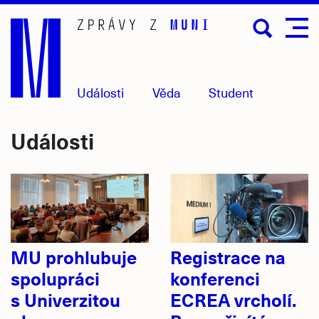
Přejít
na
hlavní
obsah
Události
Věda
Student
Události
MU prohlubuje
Registrace na
spolupráci
konferenci
s Univerzitou
ECREA vrcholí.