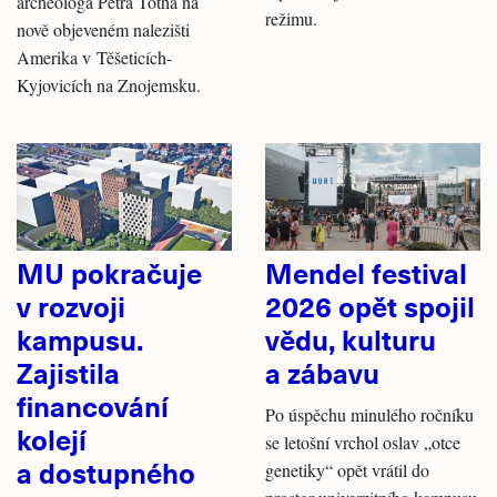
archeologa Petra Tótha na
režimu.
nově objeveném nalezišti
Amerika v Těšeticích-
Kyjovicích na Znojemsku.
MU pokračuje
Mendel festival
v rozvoji
2026 opět spojil
kampusu.
vědu, kulturu
Zajistila
a zábavu
financování
Po úspěchu minulého ročníku
kolejí
se letošní vrchol oslav „otce
a dostupného
genetiky“ opět vrátil do