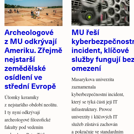
Archeologové
MU řeší
z MU odkrývají
kyberbezpečnost
Ameriku. Zřejmě
incident, klíčové
nejstarší
služby fungují be
zemědělské
omezení
osídlení ve
Masarykova univerzita
střední Evropě
zaznamenala
kyberbezpečnostní incident,
Úlomky keramiky
který se týká části její IT
z nejstaršího období neolitu.
infrastruktury. Provoz
I ty nyní odkrývají
univerzity i klíčových IT
archeologové filozofické
služeb zůstává zachován
fakulty pod vedením
a pokračuje ve standardním