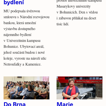
bydlení
prostor univerzitního kampusu
Masarykovy univerzity
MU podepsala úvěrovou
v Bohunicích. Den s vědou
smlouvu s Národní rozvojovou
i zábavou přilákal na deset
bankou, která umožní
tisíc lidí.
výstavbu dostupného
nájemního bydlení
v Univerzitním kampusu
Bohunice. Ubytovací areál,
jehož součástí budou i nové
koleje, vyroste na nároží ulic
Netroufalky a Kamenice.
Do Brna
Marie