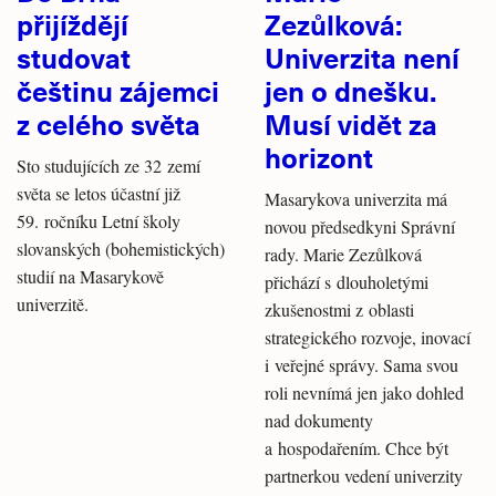
přijíždějí
Zezůlková:
studovat
Univerzita není
češtinu zájemci
jen o dnešku.
z celého světa
Musí vidět za
horizont
Sto studujících ze 32 zemí
světa se letos účastní již
Masarykova univerzita má
59. ročníku Letní školy
novou předsedkyni Správní
slovanských (bohemistických)
rady. Marie Zezůlková
studií na Masarykově
přichází s dlouholetými
univerzitě.
zkušenostmi z oblasti
strategického rozvoje, inovací
i veřejné správy. Sama svou
roli nevnímá jen jako dohled
nad dokumenty
a hospodařením. Chce být
partnerkou vedení univerzity