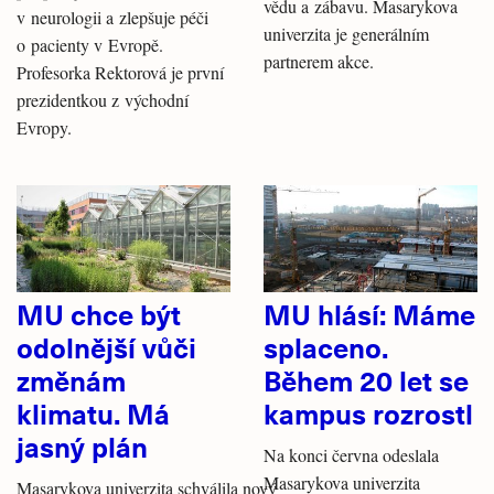
vědu a zábavu. Masarykova
v neurologii a zlepšuje péči
univerzita je generálním
o pacienty v Evropě.
partnerem akce.
Profesorka Rektorová je první
prezidentkou z východní
Evropy.
MU chce být
MU hlásí: Máme
odolnější vůči
splaceno.
změnám
Během 20 let se
klimatu. Má
kampus rozrostl
jasný plán
Na konci června odeslala
Masarykova univerzita
Masarykova univerzita schválila nový