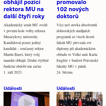
obhájil pozici
promovalo
rektora MU na
102 nových
další čtyři roky
doktorů
Akademický senát MU zvolil
Více než stovka absolventů
v prvním kole volby rektora
doktorských studijních
Masarykovy univerzity.
programů ze všech deseti
Kandidoval pouze jediný
fakult MU převzala své
kandidát – současný rektor
diplomy při akademickém
Martin Bareš, který svůj
obřadu ve Velké aule Karla
mandát obhájil. Druhé čtyřleté
Engliše v budově Právnické
funkční období mu začne
fakulty MU v pátek
1. září 2023.
24. března.
Události
Události