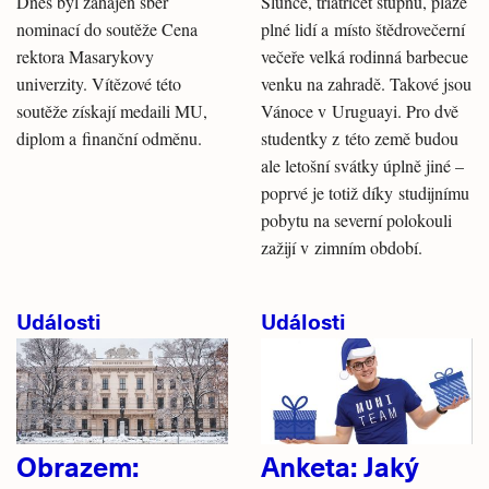
Dnes byl zahájen sběr
Slunce, třiatřicet stupňů, pláže
nominací do soutěže Cena
plné lidí a místo štědrovečerní
rektora Masarykovy
večeře velká rodinná barbecue
univerzity. Vítězové této
venku na zahradě. Takové jsou
soutěže získají medaili MU,
Vánoce v Uruguayi. Pro dvě
diplom a finanční odměnu.
studentky z této země budou
ale letošní svátky úplně jiné –
poprvé je totiž díky studijnímu
pobytu na severní polokouli
zažijí v zimním období.
Události
Události
Obrazem:
Anketa: Jaký