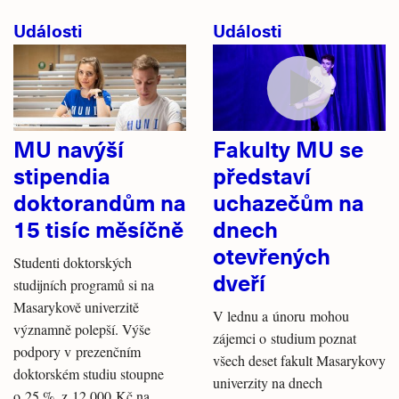
Události
Události
MU navýší
Fakulty MU se
stipendia
představí
doktorandům na
uchazečům na
15 tisíc měsíčně
dnech
otevřených
Studenti doktorských
dveří
studijních programů si na
Masarykově univerzitě
V lednu a únoru mohou
významně polepší. Výše
zájemci o studium poznat
podpory v prezenčním
všech deset fakult Masarykovy
doktorském studiu stoupne
univerzity na dnech
o 25 %, z 12 000 Kč na