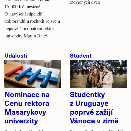
otevřených dveří.
15 000 Kč měsíčně.
O navýšení stipendií
doktorandům rozhodl ve svém
nejnovějším opatření rektor
univerzity Martin Bareš.
Události
Student
Nominace na
Studentky
Cenu rektora
z Uruguaye
Masarykovy
poprvé zažijí
univerzity
Vánoce v zimě