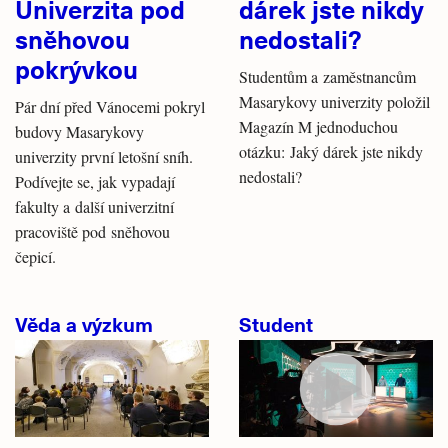
Univerzita pod
dárek jste nikdy
sněhovou
nedostali?
pokrývkou
Studentům a zaměstnancům
Masarykovy univerzity položil
Pár dní před Vánocemi pokryl
Magazín M jednoduchou
budovy Masarykovy
otázku: Jaký dárek jste nikdy
univerzity první letošní sníh.
nedostali?
Podívejte se, jak vypadají
fakulty a další univerzitní
pracoviště pod sněhovou
čepicí.
Věda a výzkum
Student