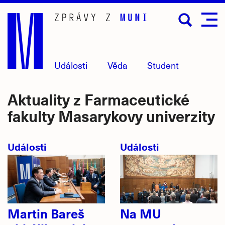
Přejít
na
hlavní
obsah
Události
Věda
Student
Aktuality z Farmaceutické
fakulty Masarykovy univerzity
Události
Události
Martin Bareš
Na MU