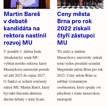
Martin Bareš
Ceny města
v debatě
Brna pro rok
kandidáta na
2022 získali
rektora nastínil
čtyři zástupci
rozvoj MU
MU
V pondělí 3. dubna bude
Tři vědci a student
Akademický senát MU
Masarykovy univerzity získali
vybírat nového rektora, který
tento týden prestižní ocenění
Masarykovu univerzitu povede
Magistrátu města Brna pro rok
od září 2023 do srpna 2027.
2022. Ceny města Brna se
O funkci se uchází současný
udělují významným
rektor MU Martin Bareš, který
osobnostem, které spojily své
byl také hlavním aktérem
působení s touto moravskou
dnešní debaty v kině Scala.
metropolí.