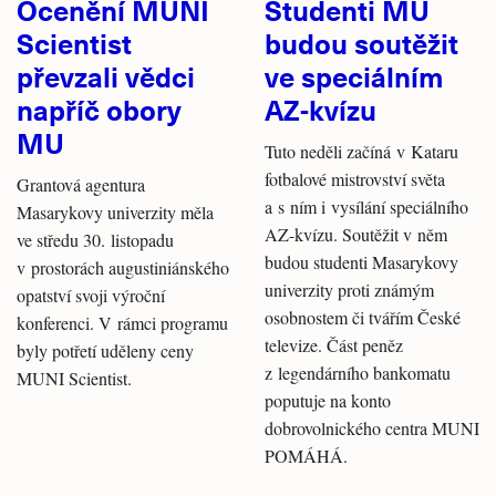
Ocenění MUNI
Studenti MU
Scientist
budou soutěžit
převzali vědci
ve speciálním
napříč obory
AZ-kvízu
MU
Tuto neděli začíná v Kataru
fotbalové mistrovství světa
Grantová agentura
a s ním i vysílání speciálního
Masarykovy univerzity měla
AZ-kvízu. Soutěžit v něm
ve středu 30. listopadu
budou studenti Masarykovy
v prostorách augustiniánského
univerzity proti známým
opatství svoji výroční
osobnostem či tvářím České
konferenci. V rámci programu
televize. Část peněz
byly potřetí uděleny ceny
z legendárního bankomatu
MUNI Scientist.
poputuje na konto
dobrovolnického centra MUNI
POMÁHÁ.