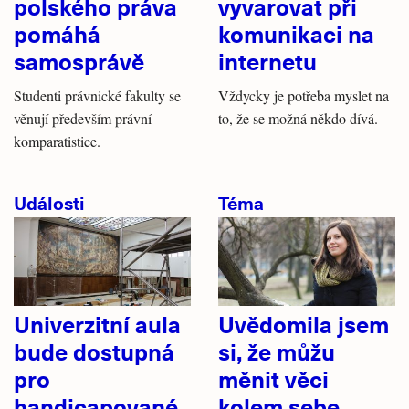
polského práva
vyvarovat při
pomáhá
komunikaci na
samosprávě
internetu
Studenti právnické fakulty se
Vždycky je potřeba myslet na
věnují především právní
to, že se možná někdo dívá.
komparatistice.
Události
Téma
Univerzitní aula
Uvědomila jsem
bude dostupná
si, že můžu
pro
měnit věci
handicapované
kolem sebe