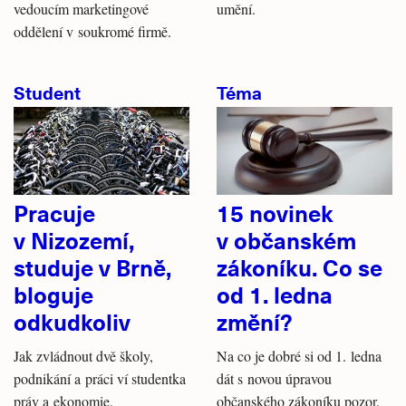
vedoucím marketingové
umění.
oddělení v soukromé firmě.
Student
Téma
Pracuje
15 novinek
v Nizozemí,
v občanském
studuje v Brně,
zákoníku. Co se
bloguje
od 1. ledna
odkudkoliv
změní?
Jak zvládnout dvě školy,
Na co je dobré si od 1. ledna
podnikání a práci ví studentka
dát s novou úpravou
práv a ekonomie.
občanského zákoníku pozor.