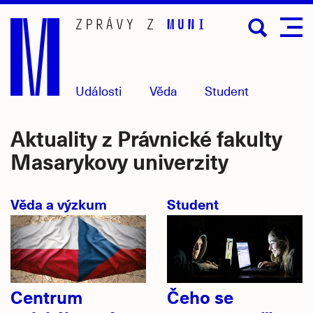
Přejít
na
hlavní
obsah
Události
Věda
Student
Aktuality z Právnické fakulty
Masarykovy univerzity
Věda a výzkum
Student
Centrum
Čeho se