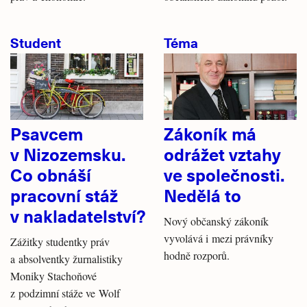
Student
Téma
Psavcem
Zákoník má
v Nizozemsku.
odrážet vztahy
Co obnáší
ve společnosti.
pracovní stáž
Nedělá to
v nakladatelství?
Nový občanský zákoník
vyvolává i mezi právníky
Zážitky studentky práv
hodně rozporů.
a absolventky žurnalistiky
Moniky Stachoňové
z podzimní stáže ve Wolf