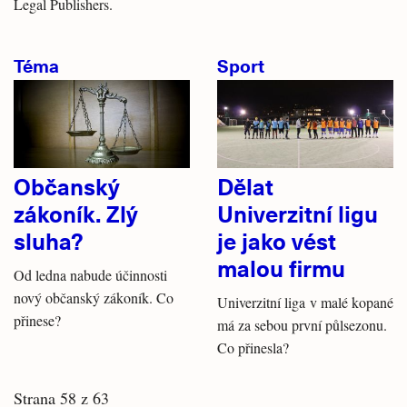
Legal Publishers.
Téma
Sport
Občanský
Dělat
zákoník. Zlý
Univerzitní ligu
sluha?
je jako vést
malou firmu
Od ledna nabude účinnosti
nový občanský zákoník. Co
Univerzitní liga v malé kopané
přinese?
má za sebou první půlsezonu.
Co přinesla?
Strana 58 z 63